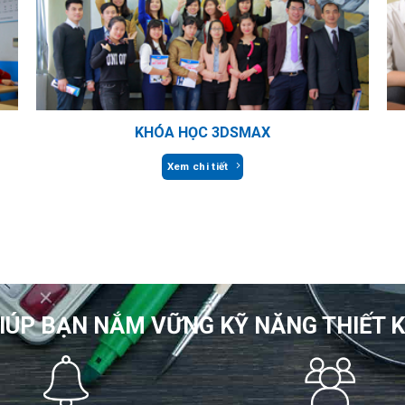
KHÓA HỌC 3DSMAX
Xem chi tiết
IÚP BẠN NẮM VỮNG KỸ NĂNG THIẾT 