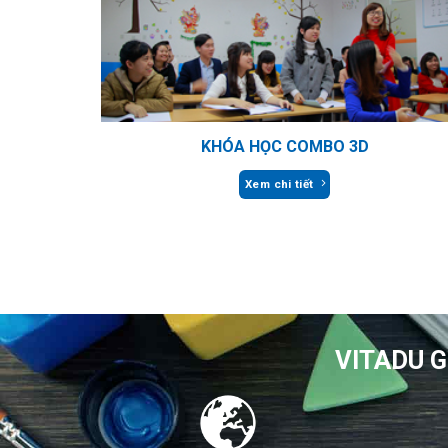
KHÓA HỌC COMBO 3D
Xem chi tiết
VITADU G