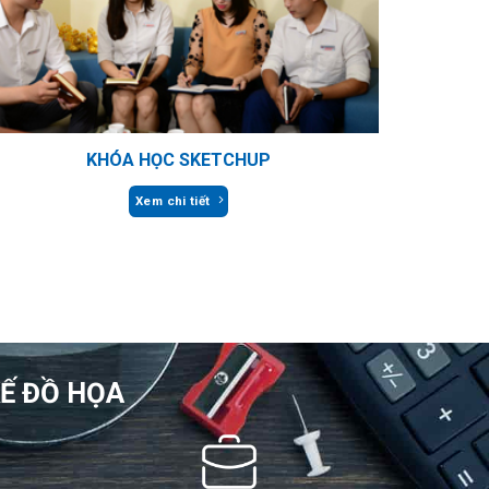
KHÓA HỌC SKETCHUP
Xem chi tiết
KẾ ĐỒ HỌA