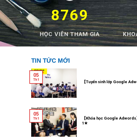
8769
HỌC VIÊN THAM GIA
KHO
TIN TỨC MỚI
05
Th1
【Tuyển sinh lớp Google Adw
05
【Khóa học Google Adwords】
Th1
1★