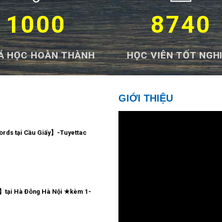
1000
8740
Á HỌC HOÀN THÀNH
HỌC VIÊN TỐT NGH
GIỚI THIỆU
ords tại Cầu Giấy】-Tuyettac
tại Hà Ðông Hà Nội ★kèm 1-