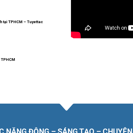
h tại TPHCM – Tuyettac
ú, TPHCM
C NĂNG ĐỘNG – SÁNG TẠO – CHUYÊN