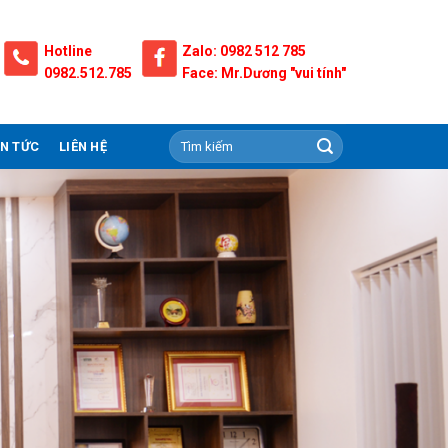
Hotline
Zalo: 0982 512 785
0982.512.785
Face: Mr.Dương "vui tính"
IN TỨC
LIÊN HỆ