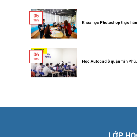
05
Th5
Khóa học Photoshop thực hàn
06
Th5
Học Autocad ở quận Tân Ph
LỚP HỌ