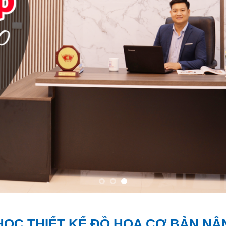
HỌC THIẾT KẾ ĐỒ HỌA CƠ BẢN NÂ