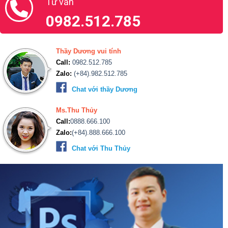
Tư vấn
0982.512.785
Thầy Dương vui tính
Call:
0982.512.785
Zalo:
(+84).982.512.785
Chat với thầy Dương
Ms.Thu Thủy
Call:
0888.666.100
Zalo:
(+84).888.666.100
Chat với Thu Thủy