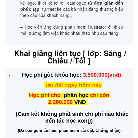
kế logo, thiết kế tờ rơi, catalogue
từ đơn giản đến
phức tạp
, tự thiết kế các bộ nhận dạng thương hiệu
theo cầu của khách hàng…
– Học viên ứng dụng phần mềm Illustrator ở nhiều
môi trường làm việc khác nhau theo nhu cầu riêng
Khai giảng liên tục [ lớp: Sáng /
Chiều / Tối ]
Học phí
gốc
khóa học:
3.500.000(vnđ)
ưu đãi ngay hôm nay
Học phí cho
phần học
chỉ còn
2.200.000
VNĐ
(Cam kết không phát sinh chi phí nào khác
đến lúc học xong)
(Đã bao gồm tài liệu, phần mềm cài đặt, Chứng nhận)