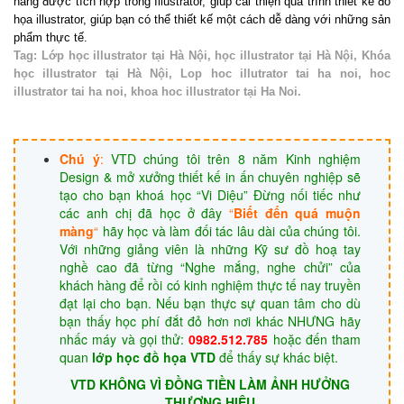
năng được tích hợp trong Illustrator, giúp cải thiện quá trình thiết kế đồ
họa illustrator, giúp bạn có thể thiết kế một cách dễ dàng với những sản
phẩm thực tế.
Tag: Lớp học illustrator tại Hà Nội, học illustrator tại Hà Nội, Khóa
học illustrator tại Hà Nội, Lop hoc illutrator tai ha noi, hoc
illustrator tai ha noi, khoa hoc illustrator tại Ha Noi.
Từ khóa: học illustrator, khóa học Illustrator, nơi đào tạo thiết kế đồ họa với Illustrator, tìm lớp học
Illustrator, tài liệu học Illustrator, giáo trình tự học Illustrator.
Chú ý
:
VTD chúng tôi trên 8 năm Kinh nghiệm
Design & mở xưởng thiết kế in ấn chuyên nghiệp sẽ
tạo cho bạn khoá học “Vi Diệu” Đừng nối tiếc như
các anh chị đã học ở đây
“
Biết đến quá muộn
màng
“
hãy học và làm đối tác lâu dài của chúng tôi.
Với những giảng viên là những Kỹ sư đồ hoạ tay
nghề cao đã từng “Nghe mắng, nghe chửi” của
khách hàng để rồi có kinh nghiệm thực tế nay truyền
đạt lại cho bạn. Nếu bạn thực sự quan tâm cho dù
bạn thấy học phí đắt đỏ hơn nơi khác NHƯNG hãy
nhấc máy và gọi thử:
0982.512.785
hoặc đến tham
quan
lớp học đồ họa
VTD
để thấy sự khác biệt.
VTD KHÔNG VÌ ĐỒNG TIỀN LÀM ẢNH HƯỞNG
THƯƠNG HIỆU