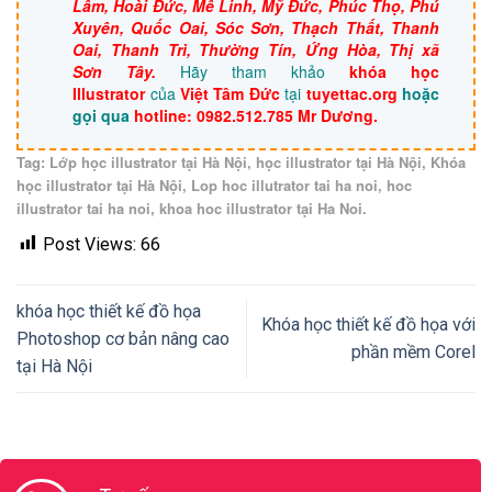
Lâm, Hoài Đức, Mê Linh, Mỹ Đức, Phúc Thọ, Phú
Xuyên, Quốc Oai, Sóc Sơn, Thạch Thất, Thanh
Oai, Thanh Trì, Thường Tín, Ứng Hòa, Thị xã
Sơn Tây.
Hãy tham khảo
khóa học
Illustrator
của
Việt Tâm Đức
tại
tuyettac.org
hoặc
gọi qua
hotline: 0982.512.785 Mr Dương.
Tag: Lớp học illustrator tại Hà Nội, học illustrator tại Hà Nội, Khóa
học illustrator tại Hà Nội, Lop hoc illutrator tai ha noi, hoc
illustrator tai ha noi, khoa hoc illustrator tại Ha Noi.
Post Views:
66
khóa học thiết kế đồ họa
Khóa học thiết kế đồ họa với
Photoshop cơ bản nâng cao
phần mềm Corel
tại Hà Nội