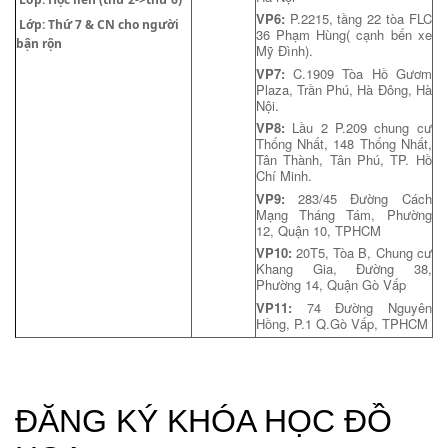
VP6:
P.2215, tầng 22 tòa FLC
Lớp: Thứ 7 & CN cho người
36 Phạm Hùng( cạnh bến xe
bận rộn
Mỹ Đình).
VP7:
C.1909 Tòa Hồ Gươm
Plaza, Trần Phú, Hà Đông, Hà
Nội.
VP8:
Lầu 2 P.209 chung cư
Thống Nhất, 148 Thống Nhất,
Tân Thành, Tân Phú, TP. Hồ
Chí Minh.
VP9:
283/45 Đường Cách
Mạng Tháng Tám, Phường
12, Quận 10, TPHCM
VP10:
20T5, Tòa B, Chung cư
Khang Gia, Đường 38,
Phường 14, Quận Gò Vấp
VP11:
74 Đường Nguyên
Hồng, P.1 Q.Gò Vấp, TPHCM