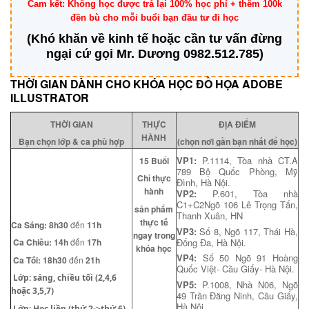
Cam kết: Không học được trả lại 100% học phí + thêm 100k
đền bù cho mỗi buổi bạn đầu tư đi học
(Khó khăn về kinh tế hoặc cần tư vấn đừng
ngại cứ gọi Mr. Dương 0982.512.785)
THỜI GIAN DÀNH CHO KHÓA HỌC ĐỒ HỌA ADOBE
ILLUSTRATOR
THỜI GIAN
THỰC
ĐỊA ĐIỂM
HÀNH
Bạn chọn lớp & ca phù hợp
(chọn nơi gần bạn nhất để học)
VP1:
P.1114, Tòa nhà CT.A
15 Buổi
789 Bộ Quốc Phòng, Mỹ
Chỉ thực
Đình, Hà Nội.
hành
VP2:
P.601, Tòa nhà
C1+C2Ngõ 106 Lê Trọng Tấn,
sản phẩm
Thanh Xuân, HN
thực tế
Ca
Sáng
:
8h30
đến
11h
VP3:
Số 8, Ngõ 117, Thái Hà,
ngay trong
Đống Đa, Hà Nội.
Ca
Chiều
:
14h
đến
17h
khóa học
VP4:
Số 50 Ngõ 91 Hoàng
Ca
Tối
:
18h30
đến
21h
Quốc Việt- Cầu Giấy- Hà Nội.
Lớp: sáng, chiều tối (2,4,6
VP5:
P.1008, Nhà N06, Ngõ
hoặc 3,5,7)
49 Trần Đăng Ninh, Cầu Giấy,
Hà Nội
Lớp: Học liền (thứ 2->thứ 6)