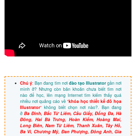
nghiệp, học photoshop cơ bản nâng cao,học photoshop chuyên nghiệp ở đâu, giáo trình
photoshop,download bài tập photoshop
Chú ý
:
Bạn đang tìm nơi
đào tạo Illustrator
gần nơi
mình ở? Nhưng còn băn khoăn chưa biết tìm nơi
nào để học, lên mạng Internet tìm kiếm thấy quá
nhiều nơi quảng cáo về
“
khóa học thiết kế đồ họa
Illustrator
“
không biết chọn nơi nào?. Bạn đang
ở
Ba Đình, Bắc Từ Liêm, Cầu Giấy, Đống Đa, Hà
Đông, Hai Bà Trưng, Hoàn Kiếm, Hoàng Mai,
Long Biên, Nam Từ Liêm, Thanh Xuân, Tây Hồ,
Ba Vì, Chương Mỹ, Đan Phượng, Đông Anh, Gia