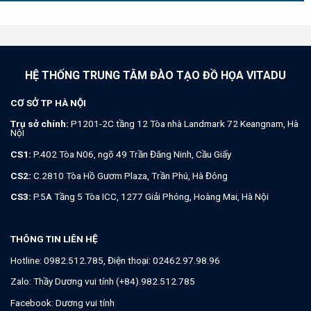
HỆ THỐNG TRUNG TÂM ĐÀO TẠO ĐỒ HỌA VITADU
CƠ SỞ TP HÀ NỘI
Trụ sở chính:
P1201-2C tầng 12 Tòa nhà Landmark 72 Keangnam, Hà
NộI
CS1:
P.402 Tòa N06, ngõ 49 Trần Đăng Ninh, Cầu Giấy
CS2:
C.2810 Tòa Hồ Gươm Plaza, Trần Phú, Hà Đông
CS3:
P.5A Tầng 5 Tòa ICC, 1277 Giải Phóng, Hoàng Mai, Hà Nội
THÔNG TIN LIÊN HỆ
Hotline:
0982.512.785
, Điện thoại:
02462.97.98.96
Zalo:
Thầy Dương vui tính (+84).982.512.785
Facebook:
Dương vui tính