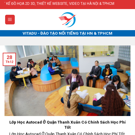
Skip
D, THIẾT KẾ WEBSITE, VIDEO TẠI HÀ NỘI & TPHCM
to
content
VITADU - ĐÀO TẠO NỔI TIẾNG TẠI HN & TPHCM
28
Th12
Lớp Học Autocad Ở Quận Thanh Xuân Có Chính Sách Học Phí
Tốt
Lớp Học Autocad Ở Quận Thanh Xuân Có Chính Sách Học Phí Tốt,