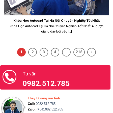
Khóa Học Autocad Tại Hà Nội Chuyên Nghiệp Tốt Nhất
Khóa Học Autocad Tại Hà Nội Chuyên Nghiệp Tốt Nhất ► được
giảng dạy bởi các [...]
1
2
3
4
…
218
Tư vấn
0982.512.785
Thầy Dương vui tính
Call:
0982.512.785
Zalo:
(+84).982.512.785