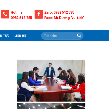
Hotline
Zalo: 0982 512 785
0982.512.785
Face: Mr.Dương "vui tính"
IN TỨC
LIÊN HỆ