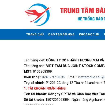
Skip
to
content
TRANG CHỦ
ĐÀO TẠO ĐỒ HỌA
KHÓA HỌC 2D
Tên tiếng việt:
CÔNG TY CỔ PHẦN THƯƠNG MẠI VÀ 
Tên tiếng anh:
VIET TAM DUC JOINT STOCK COMP
MST
: 0106308309
Điện thoại
:
02462.97.98.96
Email
:
viettamduc.edu@
Trụ sở chính
:
P1201-2C tầng 12 Tòa nhà Landmark 
1. TÀI KHOẢN NGÂN HÀNG
Tên tài khoản
:
Công ty CPTM và Giáo Dục Việt Tâ
Số tài khoản
: 1507201063804 Ngân hàng Agribank