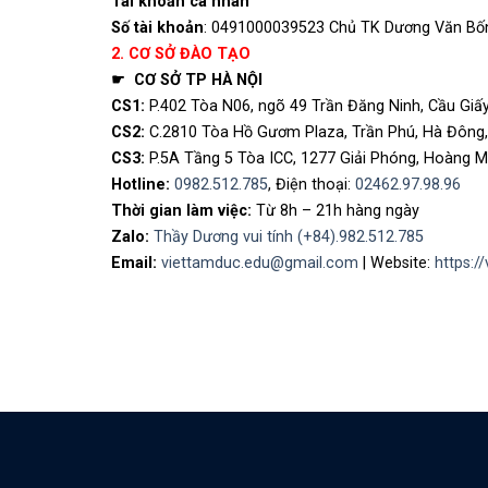
Tài khoản cá nhân
Số tài khoản
: 0491000039523 Chủ TK Dương Văn B
2. CƠ SỞ ĐÀO TẠO
☛ CƠ SỞ TP HÀ NỘI
CS1:
P.402 Tòa N06, ngõ 49 Trần Đăng Ninh, Cầu Giấy
CS2:
C.2810 Tòa Hồ Gươm Plaza, Trần Phú, Hà Đông,
CS3:
P.5A Tầng 5 Tòa ICC, 1277 Giải Phóng, Hoàng M
Hotline:
0982.512.785
, Điện thoại:
02462.97.98.96
Thời gian làm việc:
Từ 8h – 21h hàng ngày
Zalo:
Thầy Dương vui tính (+84).982.512.785
Email
:
viettamduc.edu@gmail.com
| Website:
https:/