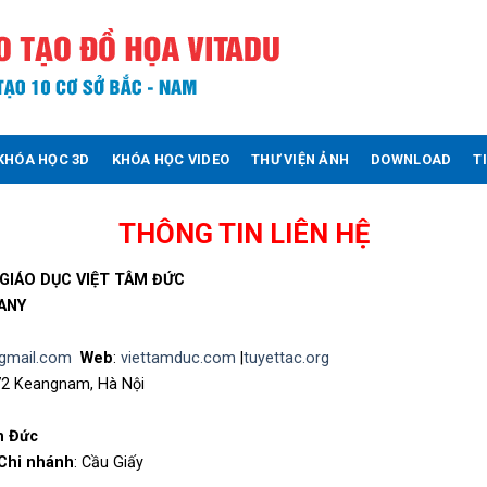
KHÓA HỌC 3D
KHÓA HỌC VIDEO
THƯ VIỆN ẢNH
DOWNLOAD
T
THÔNG TIN LIÊN HỆ
GIÁO DỤC VIỆT TÂM ĐỨC
ANY
gmail.com
Web
:
viettamduc.com
|
tuyettac.org
72 Keangnam, Hà Nội
m Đức
Chi nhánh
: Cầu Giấy