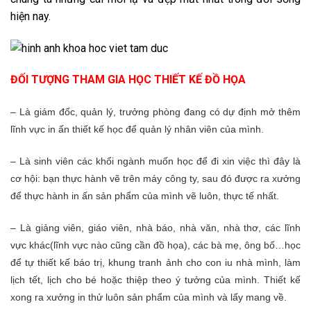
hiện nay.
ĐỐI TƯỢNG THAM GIA HỌC THIẾT KẾ ĐỒ HỌA
– Là giám đốc, quản lý, trưởng phòng đang có dự định mở thêm
lĩnh vực in ấn thiết kế học để quản lý nhân viên của mình.
– Là sinh viên các khổi ngành muốn học để đi xin việc thì đây là
cơ hội: bạn thực hành vẽ trên máy công ty, sau đó được ra xưởng
để thực hành in ấn sản phẩm của mình vẽ luôn, thực tế nhất.
– Là giảng viên, giáo viên, nhà báo, nhà văn, nhà thơ, các lĩnh
vực khác(lĩnh vực nào cũng cần đồ họa), các bà mẹ, ông bố…học
để tự thiết kế báo trị, khung tranh ảnh cho con iu nhà mình, làm
lịch tết, lịch cho bé hoặc thiệp theo ý tưởng của mình. Thiết kế
xong ra xưởng in thử luôn sản phẩm của mình và lấy mang về.