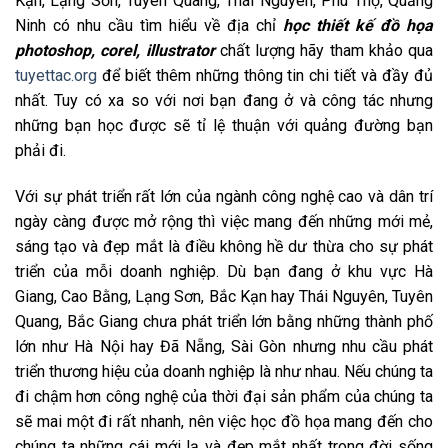
Kạn, Lạng Sơn, Tuyên Quang, Thái Nguyên, Phú Thọ, Quảng
Ninh có nhu cầu tìm hiểu về địa chỉ
học thiết kế đồ họa
photoshop, corel, illustrator
chất lượng hãy tham khảo qua
tuyettac.org
để biết thêm những thông tin chi tiết và đầy đủ
nhất. Tuy có xa so với nơi bạn đang ở và công tác nhưng
những bạn học được sẽ tỉ lệ thuận với quảng đường bạn
phải đi.
Với sự phát triển rất lớn của ngành công nghệ cao và dân trí
ngày càng được mở rộng thì việc mang đến những mới mẻ,
sáng tạo và đẹp mắt là điều không hề dư thừa cho sự phát
triển của mỗi doanh nghiệp. Dù bạn đang ở khu vực Hà
Giang, Cao Bằng, Lạng Sơn, Bắc Kạn hay Thái Nguyên, Tuyên
Quang, Bắc Giang chưa phát triển lớn bằng những thành phố
lớn như Hà Nội hay Đã Nẵng, Sài Gòn nhưng nhu cầu phát
triển thương hiệu của doanh nghiệp là như nhau. Nếu chúng ta
đi chậm hơn công nghệ của thời đại sản phẩm của chúng ta
sẽ mai một đi rất nhanh, nên việc học đồ họa mang đến cho
chúng ta những cái mới lạ và đẹp mắt nhất trong đời sống