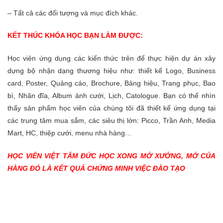
– Tất cả các đối tượng và mục đích khác.
KẾT THÚC KHÓA HỌC BẠN LÀM ĐƯỢC:
Học viên ứng dụng các kiến thức trên để thực hiện dự án xây
dựng bộ nhận dạng thương hiệu như: thiết kế Logo, Business
card, Poster, Quảng cáo, Brochure, Bảng hiệu, Trang phục, Bao
bì, Nhãn đĩa, Album ảnh cưới, Lịch, Catologue. Bạn có thể nhìn
thấy sản phẩm học viên của chúng tôi đã thiết kế ứng dụng tại
các trung tâm mua sắm, các siêu thị lớn: Picco, Trần Anh, Media
Mart, HC, thiệp cưới, menu nhà hàng…
HỌC VIÊN VIỆT TÂM ĐỨC HỌC XONG MỞ XƯỞNG, MỞ CỦA
HÀNG ĐÓ LÀ KẾT QUẢ CHỨNG MINH VIỆC ĐÀO TẠO