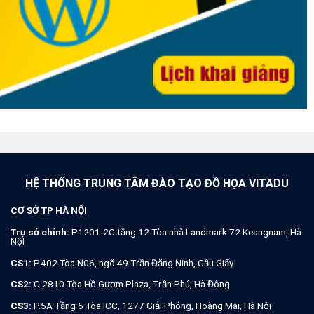
HỆ THỐNG TRUNG TÂM ĐÀO TẠO ĐỒ HỌA VITADU
CƠ SỞ TP HÀ NỘI
Trụ sở chính:
P1201-2C tầng 12 Tòa nhà Landmark 72 Keangnam, Hà
NộI
CS1:
P.402 Tòa N06, ngõ 49 Trần Đăng Ninh, Cầu Giấy
CS2:
C.2810 Tòa Hồ Gươm Plaza, Trần Phú, Hà Đông
CS3:
P.5A Tầng 5 Tòa ICC, 1277 Giải Phóng, Hoàng Mai, Hà Nội