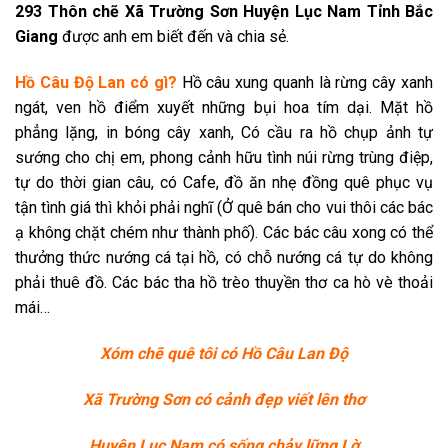
293 Thôn chẽ Xã Trường Sơn Huyện Lục Nam Tỉnh Bắc
Giang
được anh em biết đến và chia sẻ.
Hồ Câu Độ Lan có gì?
Hồ câu xung quanh là rừng cây xanh
ngát, ven hồ điểm xuyết những bụi hoa tím dại. Mặt hồ
phẳng lặng, in bóng cây xanh, Có cầu ra hồ chụp ảnh tự
sướng cho chị em, phong cảnh hữu tình núi rừng trùng điệp,
tự do thời gian câu, có Cafe, đồ ăn nhẹ đồng quê phục vụ
tận tình giá thì khỏi phải nghĩ (Ở quê bán cho vui thôi các bác
ạ không chặt chém như thành phố). Các bác câu xong có thể
thưởng thức nướng cá tại hồ, có chỗ nướng cá tự do không
phải thuê đồ. Các bác tha hồ trèo thuyền thơ ca hò vè thoải
mái…
Xóm chẽ quê tôi có Hồ Câu Lan Độ
Xã Trường Sơn có cảnh đẹp viết lên thơ
Huyện Lục Nam có sống chảy lững Lờ