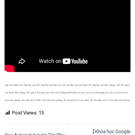
Tag tìm kiếm: Hồ Câu Độ Lan, Hồ Câu Độ Lan Mai sưu, Hồ câu Độ Lan Lục Nam Hồ câu Độ Lan Bắc Giang, Tìm hồ câu ở
Lục Nam Bắc Giang, Hồ câu ở Trường Sơn, Hồ câu ở đùng đỉnh bình sơn lục sơn vô tranh gàng, hồ câu ở suối mỡ lục
nam bắc giang. Hồ câu cá to nhất ở lục nam bắc giang, hồ câu giải trí ở lục nam, hồ câu đẹp cá to ở lục nam bắc giang
Post Views:
15
【Khóa học Google