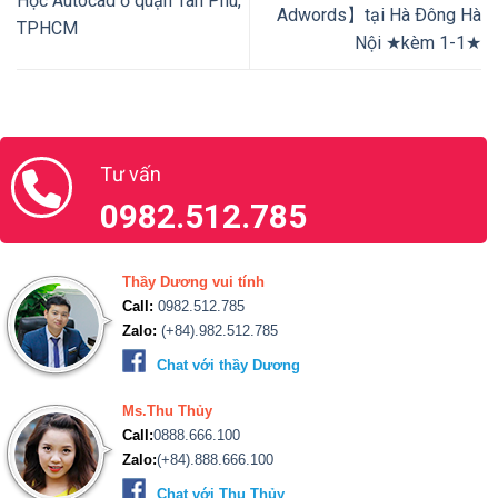
Học Autocad ở quận Tân Phú,
Adwords】tại Hà Ðông Hà
TPHCM
Nội ★kèm 1-1★
Tư vấn
0982.512.785
Thầy Dương vui tính
Call:
0982.512.785
Zalo:
(+84).982.512.785
Chat với thầy Dương
Ms.Thu Thủy
Call:
0888.666.100
Zalo:
(+84).888.666.100
Chat với Thu Thủy