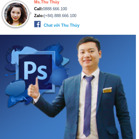
Ms.Thu Thủy
Call:
0888.666.100
Zalo:
(+84).888.666.100
Chat với Thu Thủy