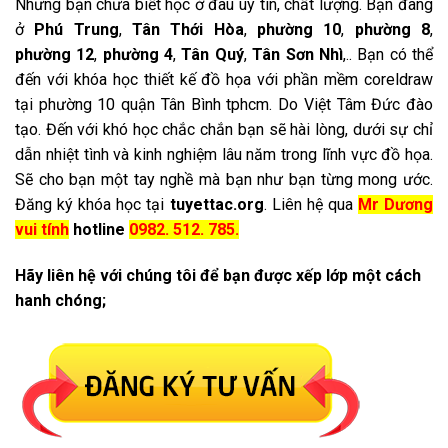
Nhưng bạn chưa biết học ở đâu uy tín, chất lượng. Bạn đang
ở
Phú Trung
,
Tân Thới Hòa
,
phường 10
,
phường 8
,
phường 12
,
phường 4
,
Tân Quý
,
Tân Sơn Nhì
,.. Bạn có thể
đến với khóa học thiết kế đồ họa với phần mềm coreldraw
tại phường 10 quận Tân Bình tphcm. Do Việt Tâm Đức đào
tạo. Đến với khó học chắc chắn bạn sẽ hài lòng, dưới sự chỉ
dẫn nhiệt tình và kinh nghiệm lâu năm trong lĩnh vực đồ họa.
Sẽ cho bạn một tay nghề mà bạn như bạn từng mong ước.
Đăng ký khóa học tại
tuyettac.org
. Liên hệ qua
Mr Dương
vui tính
hotline
0982. 512. 785.
Hãy liên hệ với chúng tôi để bạn được xếp lớp một cách
hanh chóng;