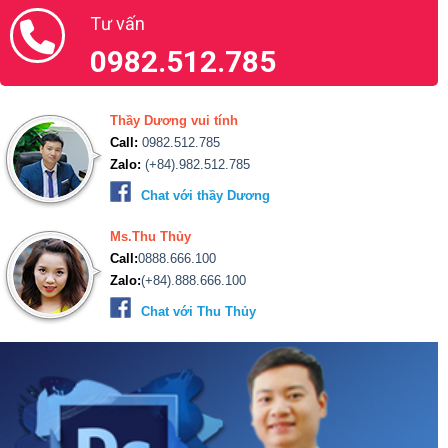
Tư vấn
0982.512.785
Thầy Dương vui tính
Call:
0982.512.785
Zalo:
(+84).982.512.785
Chat với thầy Dương
Ms.Thu Thủy
Call:
0888.666.100
Zalo:
(+84).888.666.100
Chat với Thu Thủy