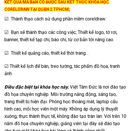
KẾT QUẢ MÀ BẠN CÓ ĐƯỢC SAU KẾT THÚC KHÓA HỌC
CORELDRAW TẠI QUẬN 2 TPHCM;
☑ Thành thạo cách sử dụng phần mềm coreldraw.
☑ Bạn sẽ thành thạo các công việc; Thiết kế logo, tờ rơi,
banner, thiết kế tạp chí, báo chí, từ cơ bản tới nâng cao.
☑ Thiết kế quảng cáo, thiết kế thời trang…
☑ Thiết kế lịch để bàn, treo tường, tác phẩm đồ họa, tranh
ảnh.
Điều đặc biệt tại khóa học này
; Việt Tâm Đức là nơi đào tạo
đồ họa chuyên nghiệp. Môi trường năng động, sáng tạo,
trang thiết bị hiện đại. Phòng học thoáng mát, laptop cấu
hình cao, mỗi học viên một máy. Không áp dụng lý thuyết
xuông, thực thành thực tế, không đào tạo tràn lan. Với trên 10
năm đồ họa chuyên nghiệp, giảng viên tại đây sẽ đào tạo
cho bạn một khóa học hài lòng và thành công nhất.