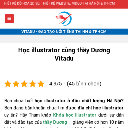
Skip
Ồ HỌA 2D 3D, THIẾT KẾ WEBSITE, VIDEO TẠI HÀ NỘI & TPHCM
to
content
VITADU - ĐÀO TẠO NỔI TIẾNG TẠI HN & TPHCM
Học illustrator cùng thầy Dương
Vitadu
4.9/5 - (45 bình chọn)
Bạn chưa biết
học illustrator ở đâu chất lượng Hà Nội?
Bạn đang băn khoăn chưa tìm được
địa chỉ học illustrator
uy tín? Hãy Tham khảo
Khóa học Illustrator
dưới sự dẫn
dắt và đào tạo của
thầy Dương
– giảng viên có hơn 10 năm