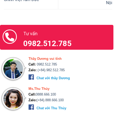
Nội
Tư vấn
0982.512.785
Thầy Dương vui tính
Call:
0982.512.785
Zalo:
(+84).982.512.785
Chat với thầy Dương
Ms.Thu Thủy
Call:
0888.666.100
Zalo:
(+84).888.666.100
Chat với Thu Thủy