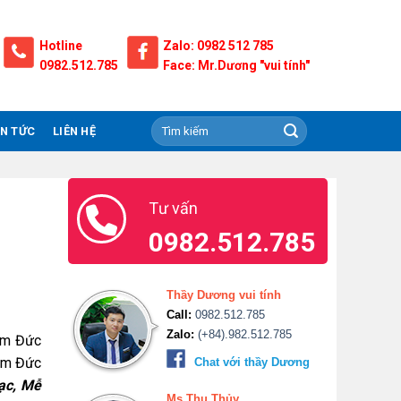
Hotline
Zalo: 0982 512 785
0982.512.785
Face: Mr.Dương "vui tính"
IN TỨC
LIÊN HỆ
Tư vấn
0982.512.785
Thầy Dương vui tính
Call:
0982.512.785
Zalo:
(+84).982.512.785
Tâm Đức
Tâm Đức
Chat với thầy Dương
ạc, Mễ
Ms.Thu Thủy