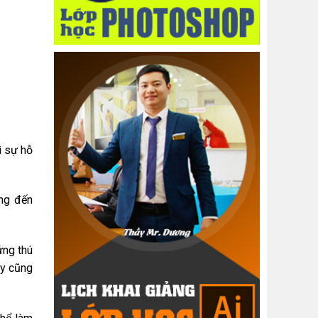
ì sự hỗ
ng đến
ứng thú
ạy cũng