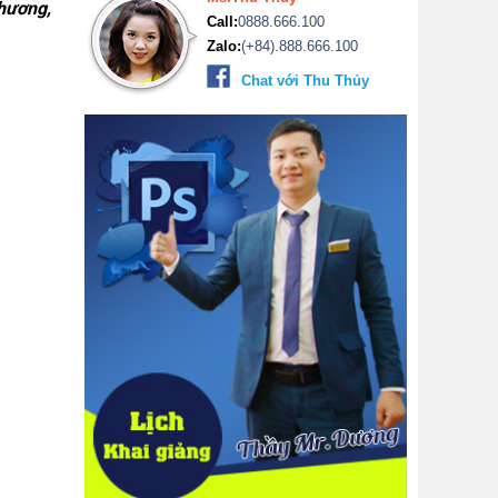
Phương,
Call:
0888.666.100
Zalo:
(+84).888.666.100
Chat với Thu Thủy