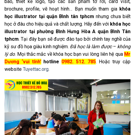
báo, thiết kế logo, tạo các sản phẩm tờ rơi, card visit,
brochure, profile, vẽ hoạt hình… Bạn muốn tham gia
khóa
học illustrator tại quận Bình tân tphcm
nhưng chưa biết
học ở đâu cho hiệu quả và chất lượng. Hãy đến với
khóa học
illustrator tại phường Bình Hưng Hòa A quận Bình Tân
tphcm
. Tại đây bạn sẽ được đào tạo bởi chính tay nghề của
kỹ sư đồ họa giàu kinh nghiệm.
Đã học là làm được
–
không
lý do
. Mọi thắc mắc về khóa học bạn vui lòng liên hệ qua
Mr
Dương ‘vui tính’
hotline
0982. 512. 785
. Hoặc truy cập
website
Tuyettac.org
.