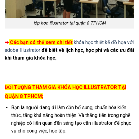
lớp học illustrator tại quận 8 TPHCM
➡
Các bạn có thể xem chi tiết
khóa học thiết kế đồ họa với
adobe Illustrator
để biết về lịch học, học phí và các ưu đãi
khi tham gia khóa học;
ĐỐI TƯỢNG THAM GIA KHÓA HỌC ILLUSTRATOR TẠI
QUẬN 8 TPHCM;
Bạn là người đang đi làm cần bổ sung, chuẩn hóa kiến
thức, tăng khả năng hoàn thiện. Và thăng tiến trong nghề
nghiệp có liên quan đến sáng tạo cần illustrator để phục
vụ cho công việc, học tập.