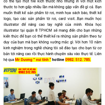
có thể tạo một file kích thước nhỏ nhưng in với một kích
thước to hơn gấp nhiều lần mà không gặp vấn đề gì cả. Bạn
muốn thiết kế sản phẩm tờ rơi, minh họa sách báo, thiết kế
logo, tạo các sản phẩm tờ rơi, card visit…Bạn muốn học
illustrator để nâng cao tay nghề của mình. Khóa học
illustrator tại quận 8 TPHCM sẽ mang đến cho bạn những
kiến thức để bạn có thể thiết kế ra những sản phẩm theo tư
duy của bạn mà bạn không vướng mắc gì. Với hơn 10 năm
kinh nghiệm trong nghề chúng tôi sẽ đào tạo cho bạn từ cơ
bản tới nâng cao rồi thực hành chuyên sâu vào thực tế. Liên
hệ qua
Mr Dương ” vui tính “
hotline
0982. 512. 785.