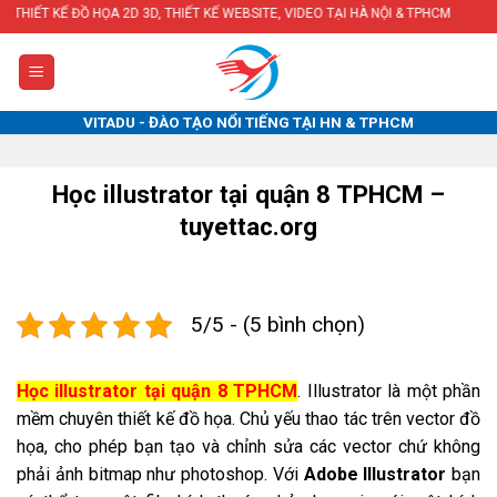
Skip
HỌA 2D 3D, THIẾT KẾ WEBSITE, VIDEO TẠI HÀ NỘI & TPHCM
to
content
VITADU - ĐÀO TẠO NỔI TIẾNG TẠI HN & TPHCM
Học illustrator tại quận 8 TPHCM –
tuyettac.org
5/5 - (5 bình chọn)
Học illustrator tại quận 8 TPHCM
. Illustrator là một phần
mềm chuyên thiết kế đồ họa. Chủ yếu thao tác trên vector đồ
họa, cho phép bạn tạo và chỉnh sửa các vector chứ không
phải ảnh bitmap như photoshop. Với
Adobe Illustrator
bạn