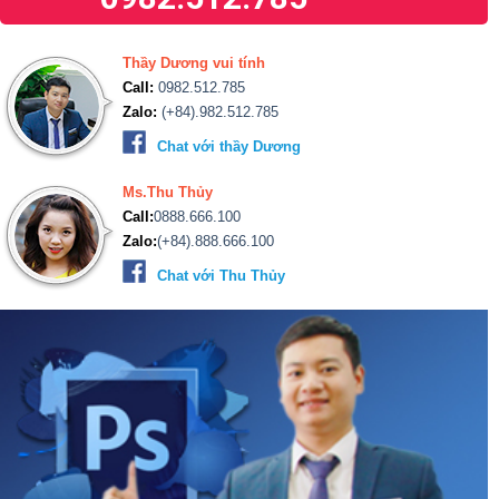
Thầy Dương vui tính
Call:
0982.512.785
Zalo:
(+84).982.512.785
Chat với thầy Dương
Ms.Thu Thủy
Call:
0888.666.100
Zalo:
(+84).888.666.100
Chat với Thu Thủy