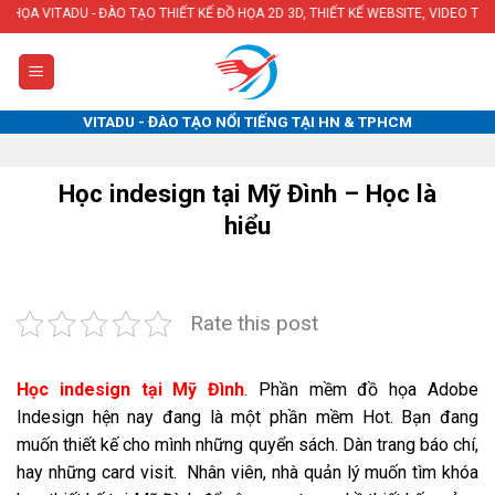
Skip
ĐÀO TẠO THIẾT KẾ ĐỒ HỌA 2D 3D, THIẾT KẾ WEBSITE, VIDEO TẠI HÀ NỘI & TPH
to
content
VITADU - ĐÀO TẠO NỔI TIẾNG TẠI HN & TPHCM
Học indesign tại Mỹ Đình – Học là
hiểu
Rate this post
Học indesign tại Mỹ Đình
. Phần mềm đồ họa Adobe
Indesign hện nay đang là một phần mềm Hot. Bạn đang
muốn thiết kế cho mình những quyển sách. Dàn trang báo chí,
hay những card visit. Nhân viên, nhà quản lý muốn tìm khóa