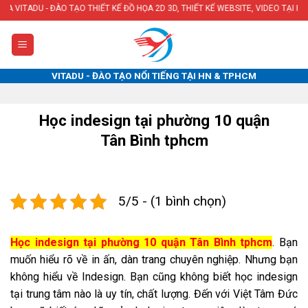
Skip
 TẠO THIẾT KẾ ĐỒ HỌA 2D 3D, THIẾT KẾ WEBSITE, VIDEO TẠI HÀ NỘI & TPHCM
to
content
VITADU - ĐÀO TẠO NỔI TIẾNG TẠI HN & TPHCM
Học indesign tại phường 10 quận
Tân Bình tphcm
5/5 - (1 bình chọn)
Học indesign tại phường 10 quận Tân Bình tphcm
. Bạn
muốn hiểu rõ về in ấn, dàn trang chuyên nghiệp. Nhưng bạn
không hiểu về Indesign. Bạn cũng không biết học indesign
tại trung tâm nào là uy tín, chất lượng. Đến với Việt Tâm Đức