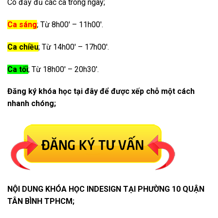
Có đầy đủ các ca trong ngày;
Ca sáng
; Từ 8h00′ – 11h00′.
Ca chiều
; Từ 14h00′ – 17h00′.
Ca tối
; Từ 18h00′ – 20h30′.
Đăng ký khóa học tại đây để được xếp chỗ một cách
nhanh chóng;
NỘI DUNG KHÓA HỌC INDESIGN TẠI PHƯỜNG 10 QUẬN
TÂN BÌNH TPHCM;