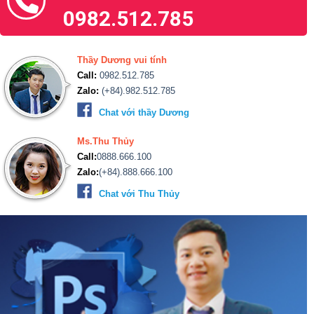
0982.512.785
Thầy Dương vui tính
Call:
0982.512.785
Zalo:
(+84).982.512.785
Chat với thầy Dương
Ms.Thu Thủy
Call:
0888.666.100
Zalo:
(+84).888.666.100
Chat với Thu Thủy