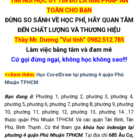
TÌM NƠI HỌC UY TÍN ĐÓ LÀ GIẢI PHÁP AN
TOÀN CHO BẠN
ĐỪNG SO SÁNH VỀ HỌC PHÍ, HÃY QUAN TÂM
ĐẾN CHẤT LƯỢNG VÀ THƯƠNG HIỆU
Thầy Mr. Dương “Vui tính”
0982.512.785
Làm việc bằng tâm và đam mê
Cứ gọi đừng ngại, không học không sao!!!
=>Xem thêm:
Học CorelDraw tại phường 4 quận Phú
Nhuận TPHCM
Bạn đang ở
:
Phường 1, phường 2, phường 3, phường 4,
phường 5, phường 6, phường 7, phường 8, phường 9, phường
10, phường 11, phường 12, phường 13, phường 14….17
thuộc quận Phú Nhuận TPHCM. Và các quận Tân Bình, Tân
Phú, Bình Thạnh….Có thể tham gia
khóa học Indesign tại
phường 4 quận Phú Nhuận TPHCM
.
Tại địa chỉ
685 Âu Cơ,