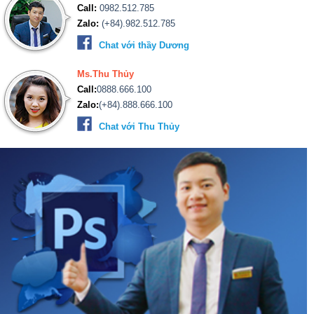
Call:
0982.512.785
Zalo:
(+84).982.512.785
Chat với thầy Dương
Ms.Thu Thủy
Call:
0888.666.100
Zalo:
(+84).888.666.100
Chat với Thu Thủy