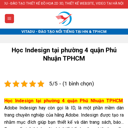
Skip
 THIẾT KẾ ĐỒ HỌA 2D 3D, THIẾT KẾ WEBSITE, VIDEO TẠI HÀ NỘI & TPHCM
to
content
VITADU - ĐÀO TẠO NỔI TIẾNG TẠI HN & TPHCM
Học Indesign tại phường 4 quận Phú
Nhuận TPHCM
5/5 - (1 bình chọn)
Học Indesign tại phường 4 quận Phú Nhuận TPHCM
.
Adobe Indesign hay còn gọi là ID, là một phần mềm dàn
trang chuyên nghiệp của hãng Adobe. Indesign được tạo ra
nhằm mục đích giúp bạn thiết kế và dàn trang sách, báo…