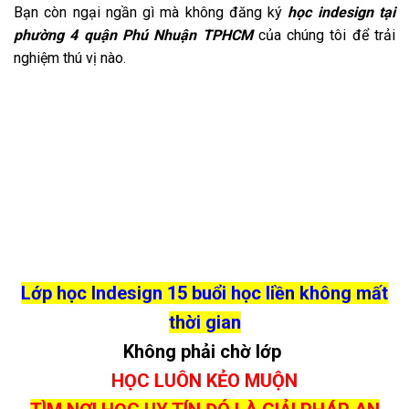
Bạn còn ngại ngần gì mà không đăng ký
học indesign tại
phường 4 quận Phú Nhuận TPHCM
của chúng tôi để trải
nghiệm thú vị nào.
Lớp học Indesign 15 buổi học liền không mất
thời gian
Không phải chờ lớp
HỌC LUÔN KẺO MUỘN