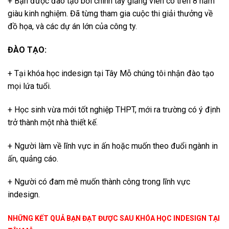
+ Bạn được đào tạo bởi chính tay giảng viên có trên 8 năm
giàu kinh nghiệm. Đã từng tham gia cuộc thi giải thưởng về
đồ họa, và các dự án lớn của công ty.
ĐÀO TẠO:
+ Tại khóa học indesign tại Tây Mỗ chúng tôi nhận đào tạo
mọi lứa tuổi.
+ Học sinh vừa mới tốt nghiệp THPT, mới ra trường có ý định
trở thành một nhà thiết kế.
+ Người làm về lĩnh vực in ấn hoặc muốn theo đuổi ngành in
ấn, quảng cáo.
+ Người có đam mê muốn thành công trong lĩnh vực
indesign.
NHỮNG KẾT QUẢ BẠN ĐẠT ĐƯỢC SAU KHÓA HỌC INDESIGN TẠI