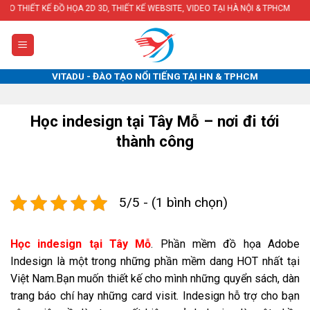
Skip
ĐỒ HỌA 2D 3D, THIẾT KẾ WEBSITE, VIDEO TẠI HÀ NỘI & TPHCM
to
content
VITADU - ĐÀO TẠO NỔI TIẾNG TẠI HN & TPHCM
Học indesign tại Tây Mỗ – nơi đi tới
thành công
5/5 - (1 bình chọn)
Học indesign tại Tây Mỗ
. Phần mềm đồ họa Adobe
Indesign là một trong những phần mềm dang HOT nhất tại
Việt Nam.Bạn muốn thiết kế cho mình những quyển sách, dàn
trang báo chí hay những card visit. Indesign hỗ trợ cho bạn