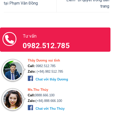
tại Phạm Văn Đồng
trang
Tư vấn
0982.512.785
Thầy Dương vui tính
Call:
0982.512.785
Zalo:
(+84).982.512.785
Chat với thầy Dương
Ms.Thu Thủy
Call:
0888.666.100
Zalo:
(+84).888.666.100
Chat với Thu Thủy