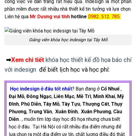
công việc về dàn trang rất hiệu quả. Indesign là một phần
phần mềm được rất nhiều nhà thiết kế tin tưởng và lựa chọn.
Liên hệ qua
Mr Dương vui tính
hotline
0982. 512. 785.
Giảng viên khóa học indesign tại Tây Mỗ
➡
Xem chi tiết
khóa học thiết kế đồ họa báo chí
với indesign
để biết lịch học và học phí:
Học indesign ở đâu tốt nhất
? Bạn đang ở
Cổ Nhuế
,
Đại Mỗ
,
Đông Ngạc
,
Liên Mạc
,
Mễ Trì
,
Minh Khai
,
Mỹ
Đình
,
Phú Diễn
,
Tây Mỗ
,
Tây Tựu
,
Thượng Cát
,
Thụy
Phương
,
Trung Văn
,
Xuân Đỉnh
,
Xuân Phương
,
Cầu
Diễn
.. , muốn tìm lớp dạy học đồ họa nhưng chưa biết
học ở đâu. Tại Hà Nội có rất nhiều địa điểm nhưng để
lựa chọn ra một địa điểm uy tín, chất lượng điều đó thật