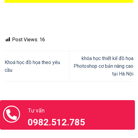
khóa học thiết kế đồ họa
Khoá học đồ họa theo yêu
Photoshop cơ bản nâng cao
cầu
tại Hà Nội
Tư vấn
0982.512.785
Thầy Dương vui tính
Call:
0982.512.785
Zalo:
(+84).982.512.785
Chat với thầy Dương
Ms.Thu Thủy
Call:
0888.666.100