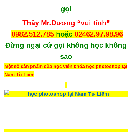
gọi
Thầy Mr.Dương “vui tính”
0982.512.785
hoặc
02462.97.98.96
Đừng ngại cứ gọi không học không
sao
Một số sản phẩm của học viên khóa học photoshop tại
Nam Từ Liêm
Post Views:
16