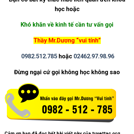
học hoặc
Khó khăn về kinh tế cần tư vấn gọi
Thầy Mr.Dương “vui tính”
0982.512.785
hoặc
02462.97.98.96
Đừng ngại cứ gọi không học không sao
Cảm ơn bạn đã đọc hết bài viết này của tuyettac.org.