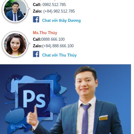
Call:
0982.512.785
Zalo:
(+84).982.512.785
Chat với thầy Dương
Ms.Thu Thủy
Call:
0888.666.100
Zalo:
(+84).888.666.100
Chat với Thu Thủy