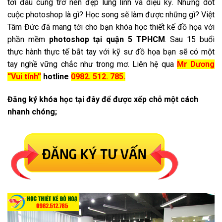
tới đâu cũng trở nên đẹp lung linh và diệu kỳ. Nhưng dốt
cuộc photoshop là gì? Học song sẽ làm được những gì? Việt
Tâm Đức đã mang tới cho bạn khóa học thiết kế đồ họa với
phần mềm
photoshop tại quận 5 TPHCM
. Sau 15 buổi
thực hành thực tế bắt tay với kỹ sư đồ họa bạn sẽ có một
tay nghề vững chắc như trong mơ. Liên hệ qua
Mr Dương
“Vui tính”
hotline
0982. 512. 785.
Đăng ký khóa học tại đây để được xếp chỗ một cách
nhanh chóng;