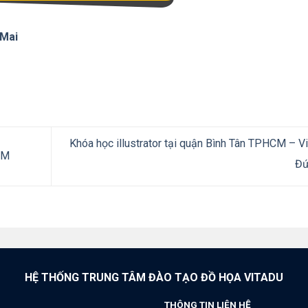
 Mai
Khóa học illustrator tại quận Bình Tân TPHCM – V
CM
Đ
HỆ THỐNG TRUNG TÂM ĐÀO TẠO ĐỒ HỌA VITADU
THÔNG TIN LIÊN HỆ