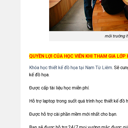
môi trường h
QUYỀN LỢI CỦA HỌC VIÊN KHI THAM GIA LỚP 
Khóa học thiết kế đồ họa tại Nam Từ Liêm
. Sẽ cun
kế đồ họa.
Được cấp tài liệu học miễn phí.
Hỗ trợ laptop trong suốt quá trình học thiết kế đồ
Được hỗ trợ cài phần mềm mới nhất cho bạn.
Bạn sẽ được hỗ trợ 24/7 mọi vướng mắc được giả