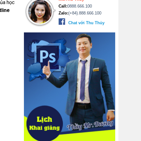
của học
Call:
0888.666.100
tline
Zalo:
(+84).888.666.100
Chat với Thu Thủy