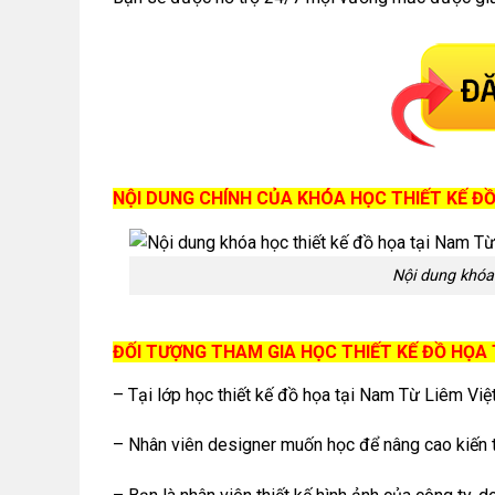
NỘI DUNG CHÍNH CỦA KHÓA HỌC THIẾT KẾ ĐỒ
Nội dung khóa
ĐỐI TƯỢNG THAM GIA HỌC THIẾT KẾ ĐỒ HỌA 
– Tại lớp học thiết kế đồ họa tại Nam Từ Liêm Việ
– Nhân viên designer muốn học để nâng cao kiến 