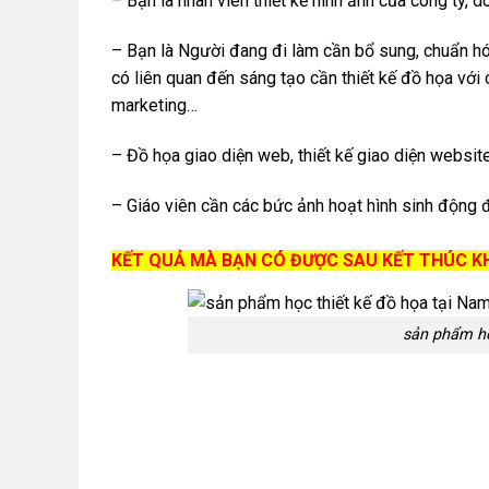
– Bạn là nhân viên thiết kế hình ảnh của công ty, 
– Bạn là Người đang đi làm cần bổ sung, chuẩn hóa
có liên quan đến sáng tạo cần thiết kế đồ họa với
marketing…
– Đồ họa giao diện web, thiết kế giao diện websit
– Giáo viên cần các bức ảnh hoạt hình sinh động 
KẾT QUẢ MÀ BẠN CÓ ĐƯỢC SAU KẾT THÚC KH
sản phẩm họ