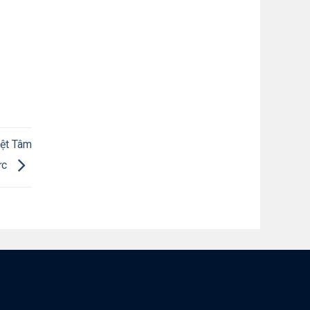
iệt Tâm
ức