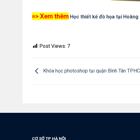
=> Xem thêm
Học thiết kế đồ họa tại Hoàng
Post Views:
7
Khóa học photoshop tại quận Bình Tân TPH
CƠ SỞ TP HÀ NỘI