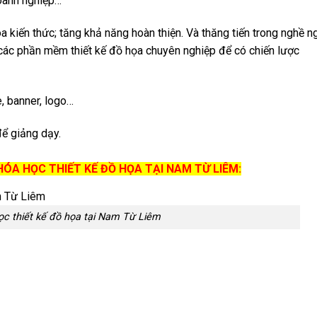
doanh nghiệp…
 kiến thức; tăng khả năng hoàn thiện. Và thăng tiến trong nghề n
 các phần mềm thiết kế đồ họa chuyên nghiệp để có chiến lược
e, banner, logo…
để giảng dạy.
ÓA HỌC THIẾT KẾ ĐỒ HỌA TẠI NAM TỪ LIÊM:
c thiết kế đồ họa tại Nam Từ Liêm