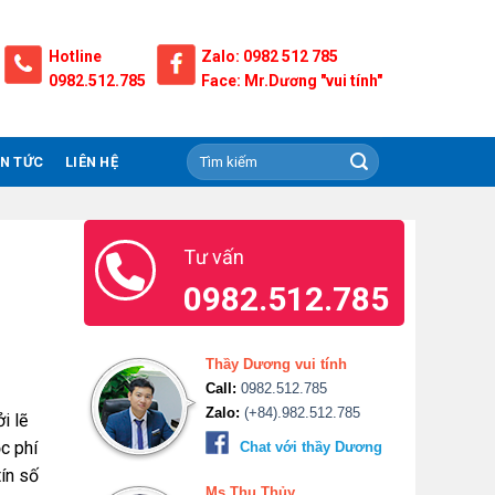
Hotline
Zalo: 0982 512 785
0982.512.785
Face: Mr.Dương "vui tính"
IN TỨC
LIÊN HỆ
Tư vấn
0982.512.785
Thầy Dương vui tính
Call:
0982.512.785
Zalo:
(+84).982.512.785
i lẽ
c phí
Chat với thầy Dương
ín số
Ms.Thu Thủy