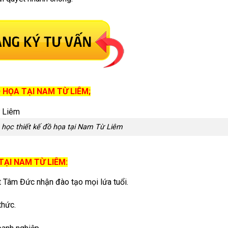
 HỌA TẠI NAM TỪ LIÊM;
 học thiết kế đồ họa tại Nam Từ Liêm
TẠI NAM TỪ LIÊM:
t Tâm Đức nhận đào tạo mọi lứa tuổi.
thức.