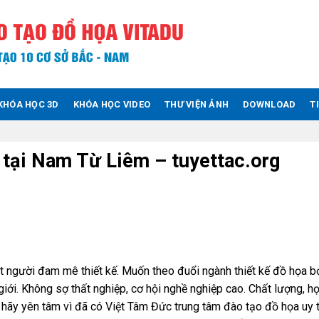
KHÓA HỌC 3D
KHÓA HỌC VIDEO
THƯ VIỆN ẢNH
DOWNLOAD
T
 tại Nam Từ Liêm – tuyettac.org
ột người đam mê thiết kế. Muốn theo đuổi ngành thiết kế đồ họa bở
giới. Không sợ thất nghiệp, cơ hội nghề nghiệp cao. Chất lượng, họ
 hãy yên tâm vì đã có Việt Tâm Đức trung tâm đào tạo đồ họa uy t