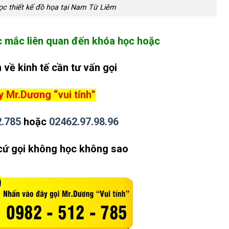
c thiết kế đồ họa tại Nam Từ Liêm
c mắc liên quan đến khóa học hoặc
 về kinh tế cần tư vấn gọi
 Mr.Dương “vui tính”
2.785
hoặc
02462.97.98.96
cứ gọi không học không sao