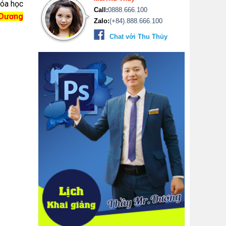
hóa học
Call:
0888.666.100
Dương
Zalo:
(+84).888.666.100
Chat với Thu Thủy