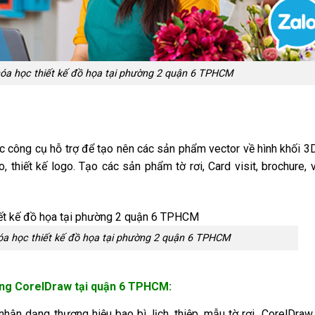
a học thiết kế đồ họa tại phường 2 quận 6 TPHCM
c công cụ hỗ trợ để tạo nên các sản phẩm vector về hình khối 3
o, thiết kế logo. Tạo các sản phẩm tờ rơi, Card visit, brochure, 
hóa học thiết kế đồ họa tại phường 2 quận 6 TPHCM
bằng CorelDraw tại quận 6 TPHCM:
hận dạng thương hiệu bao bì, lịch, thiệp, mẫu tờ rơi…CorelDraw