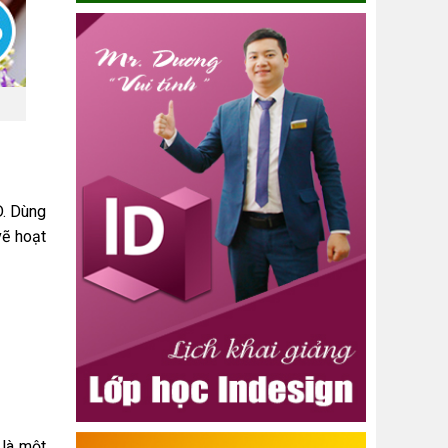
D. Dùng
vẽ hoạt
 là một