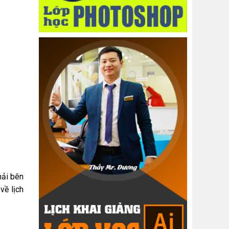
hải bên
về lịch