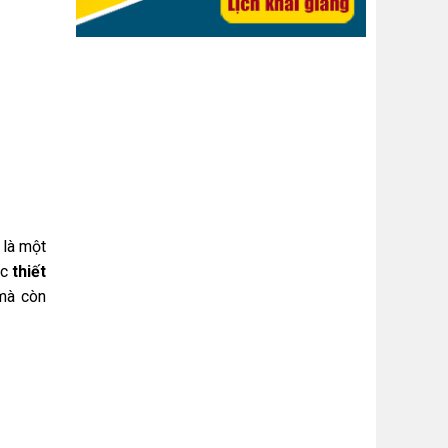
 là một
ọc
thiết
 mà còn