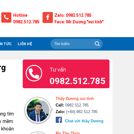
Hotline
Zalo: 0982 512 785
0982.512.785
Face: Mr.Dương "vui tính"
IN TỨC
LIÊN HỆ
rg
Tư vấn
0982.512.785
Thầy Dương vui tính
Call:
0982.512.785
Zalo:
(+84).982.512.785
ang tìm
n mềm:
Chat với thầy Dương
 khoăn
Ms.Thu Thủy