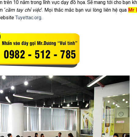
ệm trên 10 năm trong lĩnh vực dạy đồ họa. Sẽ mang tới cho bạn k
m ‘
cầm tay chỉ việc
‘. Mọi thắc mắc bạn vui lòng liên hệ qua
Mr 
website
Tuyettac.org
.