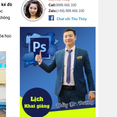
t kế đồ
Call:
0888.666.100
ọc
Zalo:
(+84).888.666.100
 không
Chat với Thu Thủy
óa học