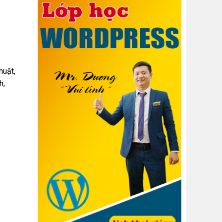
huật,
h,