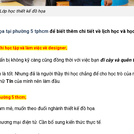
Lớp học thiết kế đồ họa
họa tại phường 5 tphcm
để biết thêm chi tiết về lịch học và học
i học tập và làm việc về designer;
uẩn bị không kỹ càng cũng đồng thời với việc bạn
đi cày và quên 
 là tốt. Nhưng đã là người thầy thì học chẳng để cho học trò của
chữ
Tín
của mình nên làm đầu.
phường 5 thcm;
 đam mê, muốn theo đuổi nghành thiết kế đồ họa.
thương mại điện tử. Cần bổ sung kiến thức thực tế.