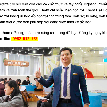
ười ta đòi hỏi bạn quá cao về kiến thức và tay nghề. Nghành ‘
thiế
 Nam và trên toàn thế giới. Thậm chí nhiều bạn học tới 3 năm Đại H
ục vài tháng đi học đồ họa tại các trung tâm. Bạn sợ, lo lắng, bạn
 bạn biết được bạn phù hợp với công việc thiết kế đồ họa.
 tphcm
để cùng thỏa sức sáng tạo trong đồ họa. Đăng ký ngay kh
hotline
0982. 512. 785