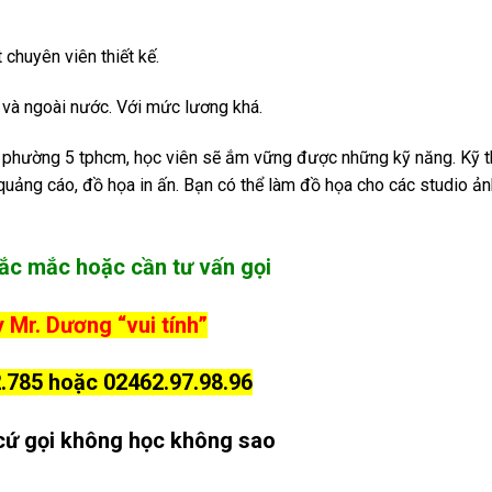
chuyên viên thiết kế.
 và ngoài nước. Với mức lương khá.
i phường 5 tphcm, học viên sẽ ắm vững được những kỹ năng. Kỹ t
uảng cáo, đồ họa in ấn. Bạn có thể làm đồ họa cho các studio ản
ắc mắc hoặc cần tư vấn gọi
 Mr. Dương “vui tính”
.785 hoặc 02462.97.98.96
cứ gọi không học không sao