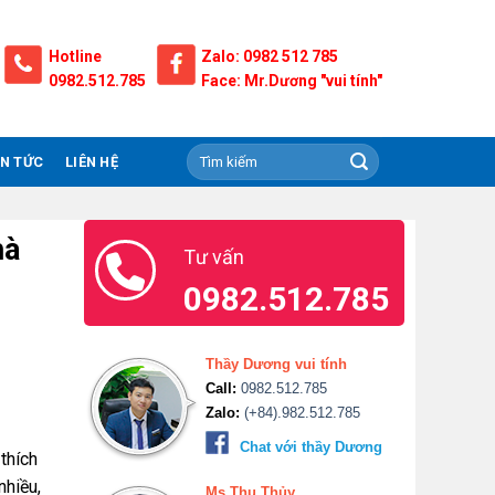
Hotline
Zalo: 0982 512 785
0982.512.785
Face: Mr.Dương "vui tính"
IN TỨC
LIÊN HỆ
hà
Tư vấn
0982.512.785
Thầy Dương vui tính
Call:
0982.512.785
Zalo:
(+84).982.512.785
Chat với thầy Dương
thích
nhiều,
Ms.Thu Thủy