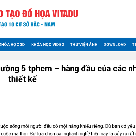
KHÓA HỌC 3D
KHÓA HỌC VIDEO
THƯ VIỆN ẢNH
DOWNLOAD
T
phường 5 tphcm – hàng đầu của các n
thiết kế
 cuộc sống mỗi người đều có một năng khiếu riêng. Dù bạn có yêu 
ộc mà thôi. Sự lựa chọn sai nghành nghề hiện nay là sảy ra rất 