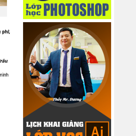
 phí;
trâu
.
 mình