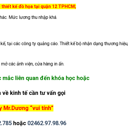
 thiết kế đồ họa tại quận 12 TPHCM;
khác. Mức lương thu nhập khá.
 kế, tại các công ty quảng cáo. Thiết kế bộ nhận dạng thương hiệu,
mở các ảnh viện, cửa hàng in ấn.
c mắc liên quan đến khóa học hoặc
 về kinh tế cần tư vấn gọi
 Mr.Dương “vui tính”
2.785
hoặc
02462.97.98.96