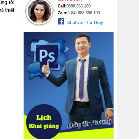
úng tôi
Call:
0888.666.100
à thiết
Zalo:
(+84).888.666.100
Chat với Thu Thủy