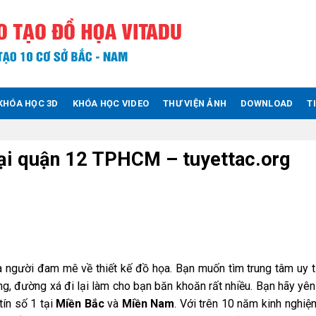
KHÓA HỌC 3D
KHÓA HỌC VIDEO
THƯ VIỆN ẢNH
DOWNLOAD
T
tại quận 12 TPHCM – tuyettac.org
là người đam mê về thiết kế đồ họa. Bạn muốn tìm trung tâm uy t
g, đường xá đi lại làm cho bạn băn khoăn rất nhiều. Bạn hãy yên
tín số 1 tại
Miền Bắc
và
Miền Nam
. Với trên 10 năm kinh nghiệ