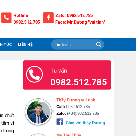
Hotline
Zalo: 0982 512 785
0982.512.785
Face: Mr.Dương "vui tính"
IN TỨC
LIÊN HỆ
Tư vấn
0982.512.785
Thầy Dương vui tính
Call:
0982.512.785
Zalo:
(+84).982.512.785
ín chất
 tâm vì
Chat với thầy Dương
m trong
Ms.Thu Thủy