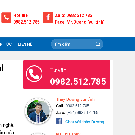
Hotline
Zalo: 0982 512 785
0982.512.785
Face: Mr.Dương "vui tính"
IN TỨC
LIÊN HỆ
ại
Tư vấn
0982.512.785
Thầy Dương vui tính
Call:
0982.512.785
Zalo:
(+84).982.512.785
Chat với thầy Dương
h nghề.
hẩm của
Ms.Thu Thủy