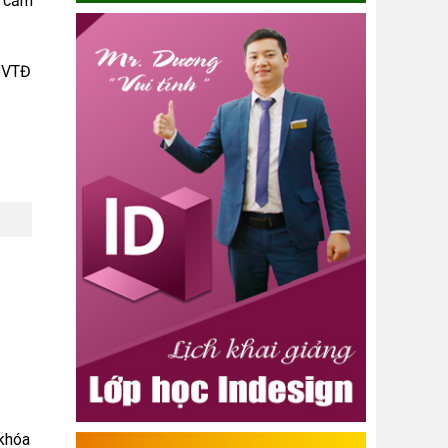
m cầm
y VTĐ
 khóa