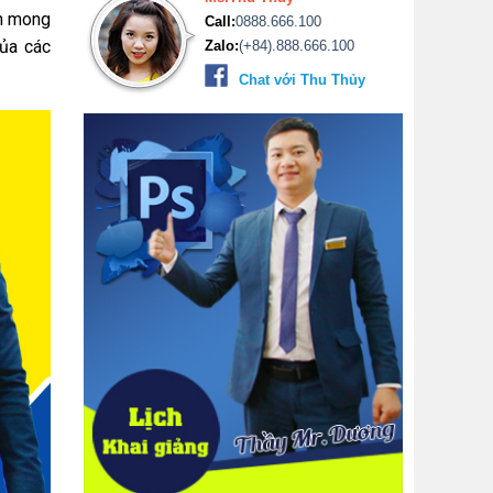
nh mong
Call:
0888.666.100
của các
Zalo:
(+84).888.666.100
Chat với Thu Thủy