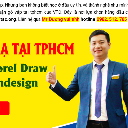
ấp. Nhưng bạn không biết học ở đâu uy tín, và thành nghề như mì
quận gò vấp tại tphcm của VTĐ. Đây là nơi lựa chọn hàng đầu 
ttac.org
. Liên hệ qua
Mr Dương vui tính
hotline
0982. 512. 785