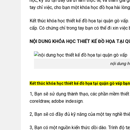
học, kỹ sư tại đây đã đi làm thực tế, và tham gia
tay chỉ việc, cho bạn một khóa học đồ họa hài lòng
Kết thúc khóa học thiết kế đồ họa tại quận gò vấp
cấp. Có chứng chỉ trong tay bạn có thể đi xin việc 
NỘI DUNG KHÓA HỌC THIẾT KẾ ĐỒ HỌA TẠI Q
nội dung h
Kết thúc khóa học thiết kế đồ họa tại quận gò vấp bạ
1, Bạn sẽ sử dụng thành thạo, các phần mềm thiết
coreldraw, adobe indesign.
2, Bạn sẽ có đầy đủ kỹ năng của một tay nghề thi
3, Bạn có một nguồn kiến thức dồi dào. Trình độ t