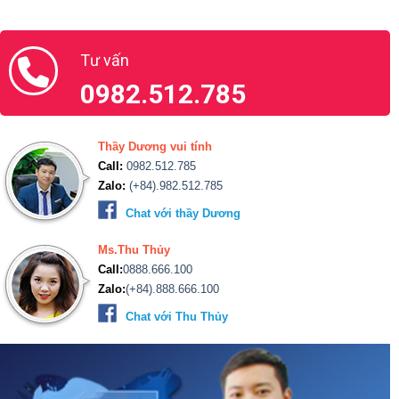
Tư vấn
0982.512.785
Thầy Dương vui tính
Call:
0982.512.785
Zalo:
(+84).982.512.785
Chat với thầy Dương
Ms.Thu Thủy
Call:
0888.666.100
Zalo:
(+84).888.666.100
Chat với Thu Thủy