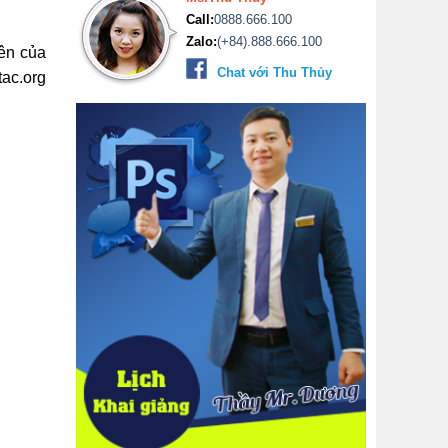
Call:
0888.666.100
Zalo:
(+84).888.666.100
ên của
Chat với Thu Thủy
tac.org