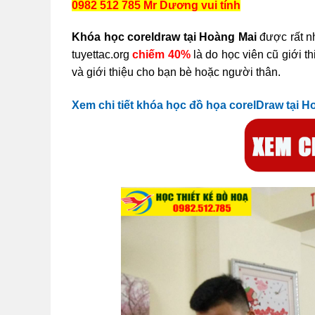
0982 512 785 Mr Dương vui tính
Khóa học coreldraw tại Hoàng Mai
được rất n
tuyettac.org
chiếm 40%
là do học viên cũ giới t
và giới thiệu cho bạn bè hoặc người thân.
Xem chi tiết khóa học đồ họa corelDraw tại H