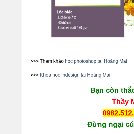
>>> Tham khảo
học photoshop tại Hoàng Mai
>>>
Khóa học indesign tại H
oàng Mai
Bạn còn thắ
Thầy M
0982.512
Đừng ngại cứ