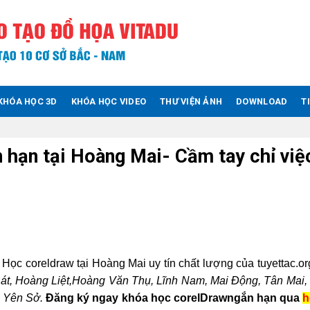
KHÓA HỌC 3D
KHÓA HỌC VIDEO
THƯ VIỆN ẢNH
DOWNLOAD
T
 hạn tại Hoàng Mai- Cầm tay chỉ việ
. Học coreldraw tại Hoàng Mai uy tín chất lượng của tuyettac.o
át, Hoàng Liệt,Hoàng Văn Thụ, Lĩnh Nam, Mai Động, Tân Mai,
, Yên Sở.
Đăng ký ngay
khóa học corelDrawngắn hạn qua
h