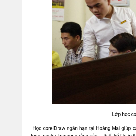
Lớp học co
Học corelDraw ngắn hạn tại Hoàng Mai giúp cá
logo, poster, banner quảng cáo….thiết kế file in 