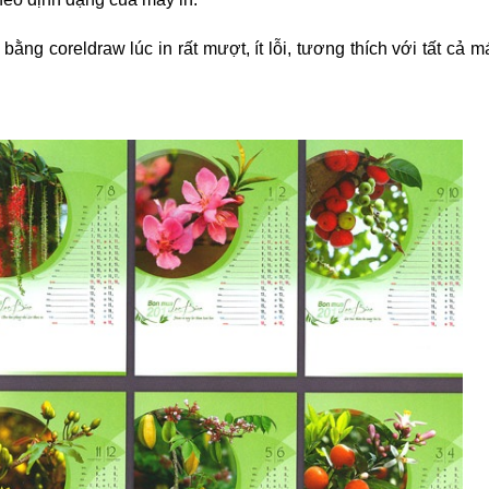
ằng coreldraw lúc in rất mượt, ít lỗi, tương thích với tất cả m