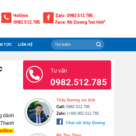
Hotline
Zalo: 0982 512 785
0982.512.785
Face: Mr.Dương "vui tính"
IN TỨC
LIÊN HỆ
c
Tư vấn
0982.512.785
Thầy Dương vui tính
Call:
0982.512.785
Zalo:
(+84).982.512.785
rg dành
 Thanh
Chat với thầy Dương
otline:
Ms.Thu Thủy