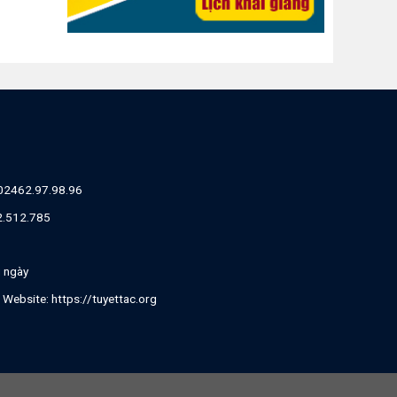
02462.97.98.96
82.512.785
g ngày
| Website:
https://tuyettac.org