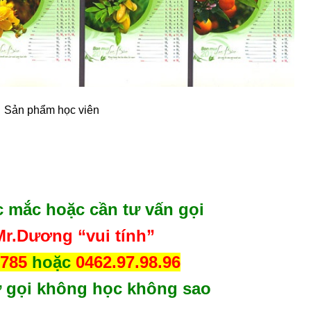
Sản phẩm học viên
c mắc hoặc cần tư vấn gọi
r.Dương “vui tính”
.785
hoặc
0462.97.98.96
 gọi không học không sao