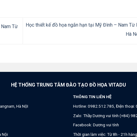
Học thiết kế đồ họa ngắn hạn tại Mỹ Đình – Nam Từ
– Nam Từ
Hà N
HỆ THỐNG TRUNG TÂM ĐÀO TẠO ĐỒ HỌA VITADU
THÔNG TIN LIÊN HỆ
angnam, Hà NộI
Hotline:
0982.512.785
, Điện thoại:
Zalo:
Thầy Dương vui tính (+84).9
Facebook:
Dương vui tính
à Nội
Thời gian làm việc: Từ 8h - 21h hàn