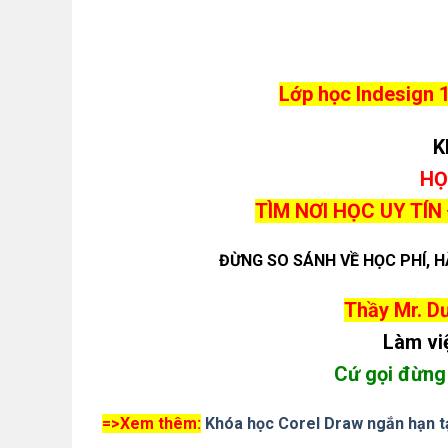
Lớp học Indesign 
K
HỌ
TÌM NƠI HỌC UY TÍN
ĐỪNG SO SÁNH VỀ HỌC PHÍ, 
Thầy Mr. Dư
Làm vi
Cứ gọi đừng 
=>Xem thêm:
Khóa học Corel Draw ngắn hạn t