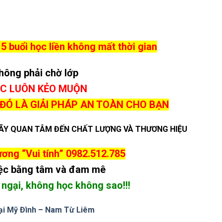
15
buổi học liền không mất thời gian
hông phải chờ lớp
C LUÔN KẺO MUỘN
 ĐÓ LÀ GIẢI PHÁP AN TOÀN CHO BẠN
HÃY QUAN TÂM ĐẾN CHẤT LƯỢNG VÀ THƯƠNG HIỆU
ơng “Vui tính”
0982.512.785
ệc bằng tâm và đam mê
ngại, không học không sao!!!
ại Mỹ Đình – Nam Từ Liêm