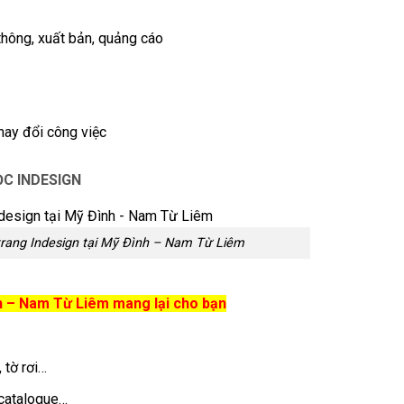
thông, xuất bản, quảng cáo
hay đổi công việc
C INDESIGN
trang Indesign tại Mỹ Đình – Nam Từ Liêm
nh – Nam Từ Liêm mang lại cho bạn
 tờ rơi…
 catalogue…