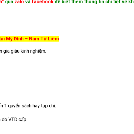
h”
qua
zalo
và
facebook
để biết thêm thông tin chi tiết về k
 tại Mỹ Đình – Nam Từ Liêm
 gia giàu kinh nghiệm.
ấn 1 quyển sách hay tạp chí.
n do VTD cấp.