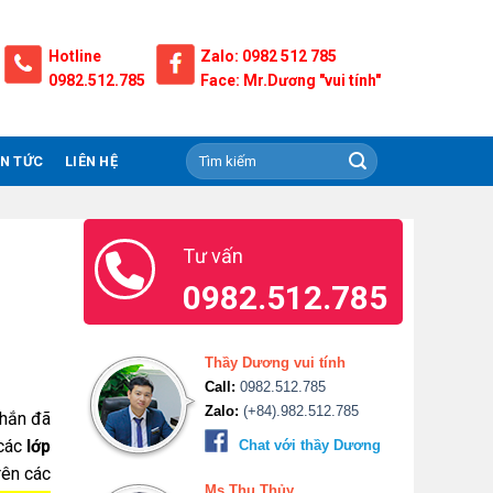
Hotline
Zalo: 0982 512 785
0982.512.785
Face: Mr.Dương "vui tính"
IN TỨC
LIÊN HỆ
Tư vấn
0982.512.785
Thầy Dương vui tính
Call:
0982.512.785
Zalo:
(+84).982.512.785
chắn đã
 các
lớp
Chat với thầy Dương
rên các
Ms.Thu Thủy