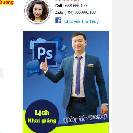
Dương
Call:
0888.666.100
Zalo:
(+84).888.666.100
Chat với Thu Thủy