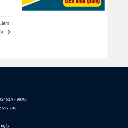
 Liêm –
ội
02462.97.98.96
82.512.785
g ngày