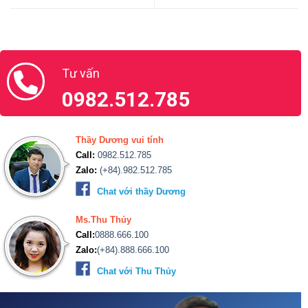
Tư vấn
0982.512.785
Thầy Dương vui tính
Call:
0982.512.785
Zalo:
(+84).982.512.785
Chat với thầy Dương
Ms.Thu Thủy
Call:
0888.666.100
Zalo:
(+84).888.666.100
Chat với Thu Thủy