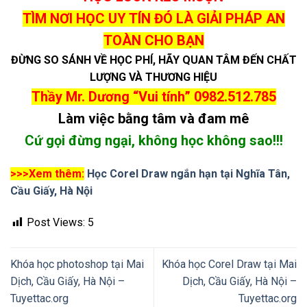
TÌM NƠI HỌC UY TÍN ĐÓ LÀ GIẢI PHÁP AN
TOÀN CHO BẠN
ĐỪNG SO SÁNH VỀ HỌC PHÍ, HÃY QUAN TÂM ĐẾN CHẤT
LƯỢNG VÀ THƯƠNG HIỆU
Thầy Mr. Dương “Vui tính”
0982.512.785
Làm việc bằng tâm và đam mê
Cứ gọi đừng ngại, không học không sao!!!
>>>Xem thêm:
Học Corel Draw ngắn hạn tại Nghĩa Tân,
Cầu Giấy, Hà Nội
Post Views:
5
Khóa học photoshop tại Mai
Khóa học Corel Draw tại Mai
Dịch, Cầu Giấy, Hà Nội –
Dịch, Cầu Giấy, Hà Nội –
Tuyettac.org
Tuyettac.org