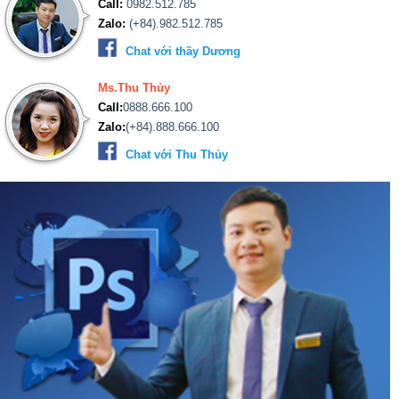
Call:
0982.512.785
Zalo:
(+84).982.512.785
Chat với thầy Dương
Ms.Thu Thủy
Call:
0888.666.100
Zalo:
(+84).888.666.100
Chat với Thu Thủy