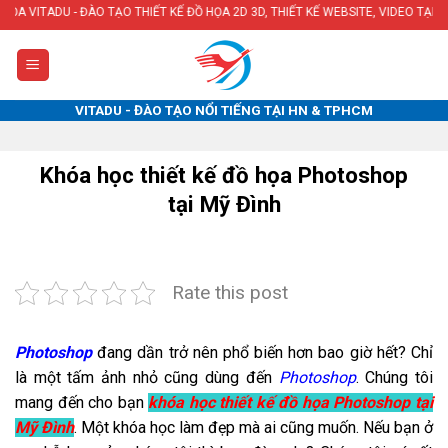
Skip
O TẠO THIẾT KẾ ĐỒ HỌA 2D 3D, THIẾT KẾ WEBSITE, VIDEO TẠI HÀ NỘI & TPHCM
to
content
VITADU - ĐÀO TẠO NỔI TIẾNG TẠI HN & TPHCM
Khóa học thiết kế đồ họa Photoshop
tại Mỹ Đình
Rate this post
Photoshop
đang dần trở nên phổ biến hơn bao giờ hết? Chỉ
là một tấm ảnh nhỏ cũng dùng đến
Photoshop
. Chúng tôi
mang đến cho bạn
khóa học thiết kế đồ họa Photoshop tại
Mỹ Đình
. Một khóa học làm đẹp mà ai cũng muốn. Nếu bạn ở