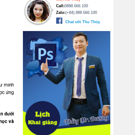
Call:
0888.666.100
Zalo:
(+84).888.666.100
Chat với Thu Thủy
hư minh
ược ứng
n dưới
 học và