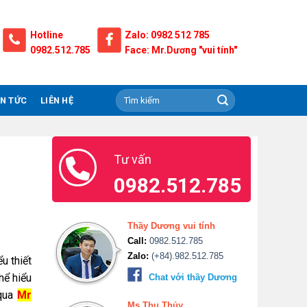
Hotline
Zalo: 0982 512 785
0982.512.785
Face: Mr.Dương "vui tính"
IN TỨC
LIÊN HỆ
Tư vấn
0982.512.785
Thầy Dương vui tính
Call:
0982.512.785
Zalo:
(+84).982.512.785
u thiết
hể hiểu
Chat với thầy Dương
 qua
Mr
Ms.Thu Thủy