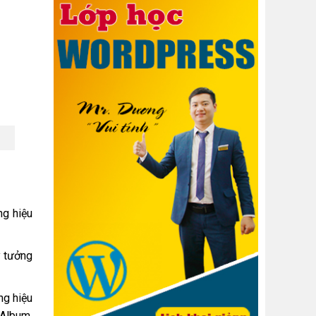
ng hiệu
ý tưởng
ng hiệu
 Album,