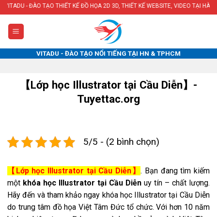
Skip
O TẠO THIẾT KẾ ĐỒ HỌA 2D 3D, THIẾT KẾ WEBSITE, VIDEO TẠI HÀ NỘI & TPHCM
to
content
VITADU - ĐÀO TẠO NỔI TIẾNG TẠI HN & TPHCM
【Lớp học Illustrator tại Cầu Diễn】-
Tuyettac.org
5/5 - (2 bình chọn)
【Lớp học Illustrator tại Cầu Diễn】
. Bạn đang tìm kiếm
một
khóa học Illustrator tại Cầu Diễn
uy tín – chất lượng.
Hãy đến và tham khảo ngay khóa học Illustrator tại Cầu Diễn
do trung tâm đồ họa Việt Tâm Đức tổ chức. Với hơn 10 năm