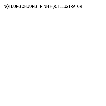
NỘI DUNG CHƯƠNG TRÌNH HỌC ILLUSTRATOR
Nội dung chương trình học illustrator tại Cầu Diễn
Học Illustrator tại Cầu Diễn bạn sẽ làm được gì?
+ Tự tay thiết kế logo, bộ nhận dạng thương hiệu cho công ty.
+ Mở xưởng in ấn, photocopy.
+ Thiết kế lịch, poster quảng cáo…
+ Thiết kế bao bì, túi xách…
+ Vẽ bản đồ, biểu đồ, hoạt hình…
+ Thiết kế cho các quảng cáo thương mại điện tử.