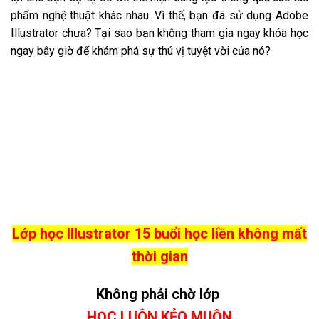
Làm việc bằng tâm và đam mê
Cứ gọi đừng ngại, không học không sao!!!
=>Xem thêm:
Lớp học photoshop tại Cầu Diễn
Post Views:
1
【 Lớp học photoshop tại Cầu
【Lớp học Corel Draw ngắn
Diễn 】Lớp học uy tín – chất
hạn tại Cầu Diễn】-
lượng
Tuyettac.org
Tư vấn
0982.512.785