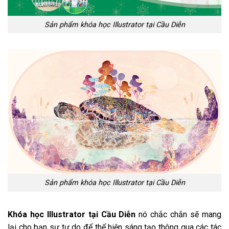
Lớp học Illustrator
15 buổi học liền không mất
thời gian
Không phải chờ lớp
HỌC LUÔN KẺO MUỘN
TÌM NƠI HỌC UY TÍN ĐÓ LÀ GIẢI PHÁP AN
TOÀN CHO BẠN
ĐỪNG SO SÁNH VỀ HỌC PHÍ, HÃY QUAN TÂM ĐẾN CHẤT
LƯỢNG VÀ THƯƠNG HIỆU
Thầy Mr. Dương “Vui tính”
0982.512.785