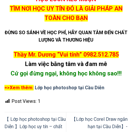
Thầy Dương vui tính
Call:
0982.512.785
Zalo:
(+84).982.512.785
Chat với thầy Dương
Ms.Thu Thủy
Call:
0888.666.100
Zalo:
(+84).888.666.100
Chat với Thu Thủy