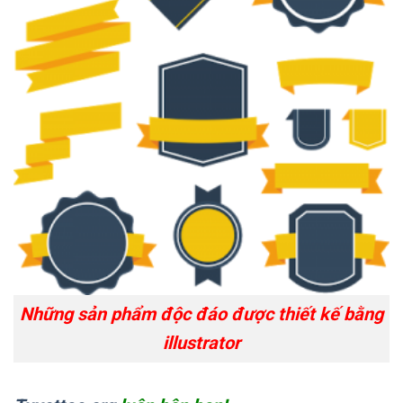
Những sản phẩm độc đáo được thiết kế bằng
illustrator
Tuyettac.org
luôn bên bạn!
Post Views:
6
Học thiết kế đồ họa tại
Học thiết kế đồ họa tại tân
phường sơn kỳ tphcm –
sơn nhì tphcm – uy tín số 1
tuyettac.org