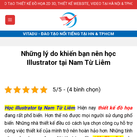
Skip
Ế ĐỒ HỌA 2D 3D, THIẾT KẾ WEBSITE, VIDEO TẠI HÀ NỘI & TPHCM
to
content
VITADU - ĐÀO TẠO NỔI TIẾNG TẠI HN & TPHCM
Những lý do khiến bạn nên học
Illustrator tại Nam Từ Liêm
5/5 - (4 bình chọn)
Học illustrator tạ Nam Từ Liêm
. Hiện nay
thiết kế đồ họa
đang rất phổ biến. Hơn thế nó được mọi người sử dụng phổ
biến. Những nhà thiết kế đều có cách lựa chọn công cụ hỗ trợ
công việc thiết kế của mình trở nên hoàn hảo hơn. Những tính