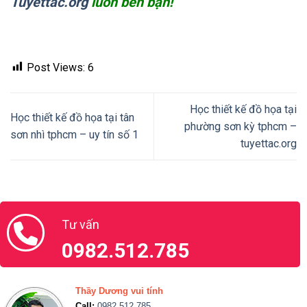
Tư vấn
0982.512.785
Thầy Dương vui tính
Call:
0982.512.785
Zalo:
(+84).982.512.785
Chat với thầy Dương
Ms.Thu Thủy
Call:
0888.666.100
Zalo:
(+84).888.666.100
Chat với Thu Thủy