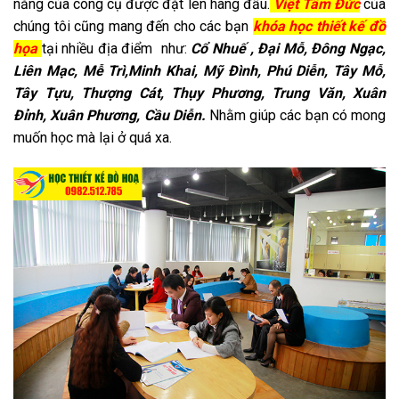
năng của công cụ được đặt lên hàng đầu.
Việt Tâm Đức
của
chúng tôi cũng mang đến cho các bạn
khóa học thiết kế đồ
họa
tại nhiều địa điểm như:
Cổ
Nhuế , Đại Mỗ, Đông Ngạc,
Liên Mạc, Mễ Trì,Minh Khai, Mỹ Đình, Phú Diễn, Tây Mỗ,
Tây Tựu, Thượng Cát, Thụy Phương, Trung Văn, Xuân
Đỉnh, Xuân Phương, Cầu Diễn.
Nhằm giúp các bạn có mong
muốn học mà lại ở quá xa.