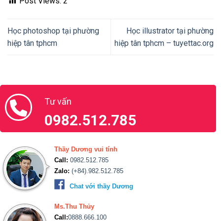
Tư vấn
0982.512.785
Thầy Dương vui tính
Call:
0982.512.785
Zalo:
(+84).982.512.785
Chat với thầy Dương
Ms.Thu Thủy
Call:
0888.666.100
Zalo:
(+84).888.666.100
Chat với Thu Thủy