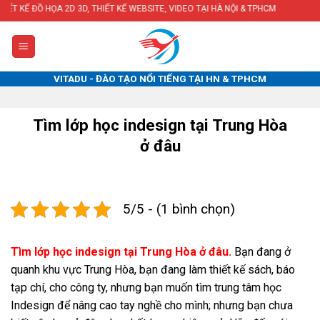
Skip
 3D, THIẾT KẾ WEBSITE, VIDEO TẠI HÀ NỘI & TPHCM
to
content
VITADU - ĐÀO TẠO NỔI TIẾNG TẠI HN & TPHCM
Tìm lớp học indesign tại Trung Hòa
ở đâu
5/5 - (1 bình chọn)
Tìm lớp học indesign tại Trung Hòa ở đâu.
Bạn đang ở
quanh khu vực Trung Hòa, bạn đang làm thiết kế sách, báo
tạp chí, cho công ty, nhưng bạn muốn tìm trung tâm học
Indesign để nâng cao tay nghề cho mình; nhưng bạn chưa