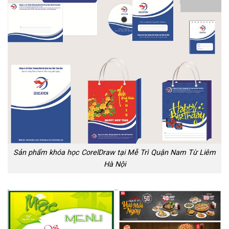
Sản phẩm khóa học CorelDraw tại Mễ Trì Quận Nam Từ Liêm
Hà Nội