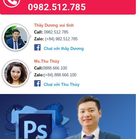
0982.512.785
Thầy Dương vui tính
Call:
0982.512.785
Zalo:
(+84).982.512.785
Chat với thầy Dương
Ms.Thu Thủy
Call:
0888.666.100
Zalo:
(+84).888.666.100
Chat với Thu Thủy