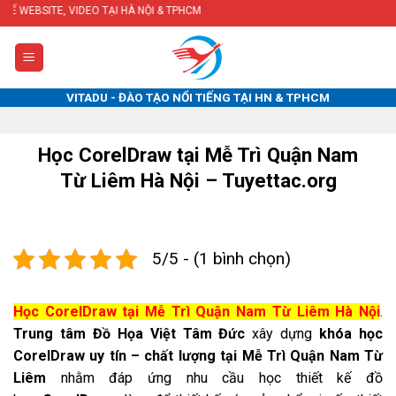
Skip
IDEO TẠI HÀ NỘI & TPHCM
to
content
VITADU - ĐÀO TẠO NỔI TIẾNG TẠI HN & TPHCM
Học CorelDraw tại Mễ Trì Quận Nam
Từ Liêm Hà Nội – Tuyettac.org
5/5 - (1 bình chọn)
Học CorelDraw tại Mễ Trì Quận Nam Từ Liêm Hà Nội
.
Trung tâm Đồ Họa Việt Tâm Đức
xây dựng
khóa học
CorelDraw uy tín – chất lượng tại Mễ Trì Quận Nam Từ
Liêm
nhằm đáp ứng nhu cầu học thiết kế đồ