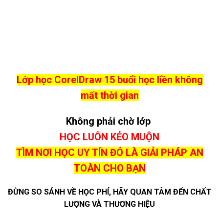
Lớp học CorelDraw
15 buổi học liền không
mất thời gian
Không phải chờ lớp
HỌC LUÔN KẺO MUỘN
TÌM NƠI HỌC UY TÍN ĐÓ LÀ GIẢI PHÁP AN
TOÀN CHO BẠN
ĐỪNG SO SÁNH VỀ HỌC PHÍ, HÃY QUAN TÂM ĐẾN CHẤT
LƯỢNG VÀ THƯƠNG HIỆU