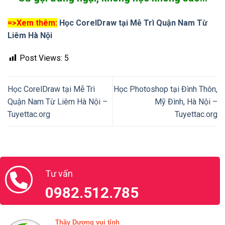
Chat với thầy Dương
Ms.Thu Thủy
Call:
0888.666.100
Zalo:
(+84).888.666.100
Chat với Thu Thủy