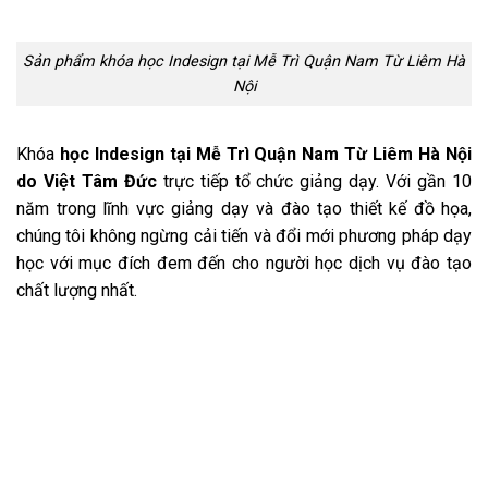
Lớp học Indesign
15 buổi học liền không mất
thời gian
Không phải chờ lớp
HỌC LUÔN KẺO MUỘN
TÌM NƠI HỌC UY TÍN ĐÓ LÀ GIẢI PHÁP AN
TOÀN CHO BẠN
ĐỪNG SO SÁNH VỀ HỌC PHÍ, HÃY QUAN TÂM ĐẾN CHẤT
LƯỢNG VÀ THƯƠNG HIỆU
Thầy Mr. Dương “Vui tính”
0982.512.785
Làm việc bằng tâm và đam mê
Cứ gọi đừng ngại, không học không sao!!!
=>Xem thêm:
Học CorelDraw tại Mễ Trì Quận Nam Từ