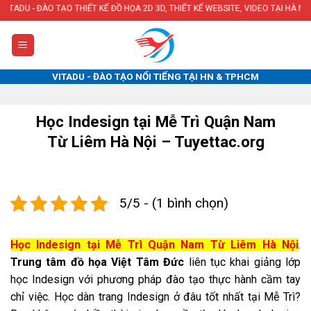
Skip
TẠO THIẾT KẾ ĐỒ HỌA 2D 3D, THIẾT KẾ WEBSITE, VIDEO TẠI HÀ NỘI & TPHCM
to
content
VITADU - ĐÀO TẠO NỔI TIẾNG TẠI HN & TPHCM
Học Indesign tại Mễ Trì Quận Nam
Từ Liêm Hà Nội – Tuyettac.org
5/5 - (1 bình chọn)
Học Indesign tại Mễ Trì Quận Nam Từ Liêm Hà Nội
.
Trung tâm đồ họa Việt Tâm Đức
liên tục khai giảng lớp
học Indesign với phương pháp đào tạo thực hành cầm tay
chỉ việc. Học dàn trang Indesign ở đâu tốt nhất tại Mễ Trì?