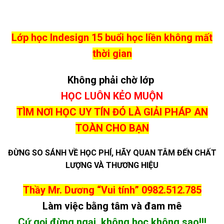
Liêm Hà Nội
Post Views:
5
Học CorelDraw tại Mễ Trì
Học Photoshop tại Đình Thôn,
Quận Nam Từ Liêm Hà Nội –
Mỹ Đình, Hà Nội –
Tuyettac.org
Tuyettac.org
Tư vấn
0982.512.785
Thầy Dương vui tính
Call:
0982.512.785
Zalo:
(+84).982.512.785