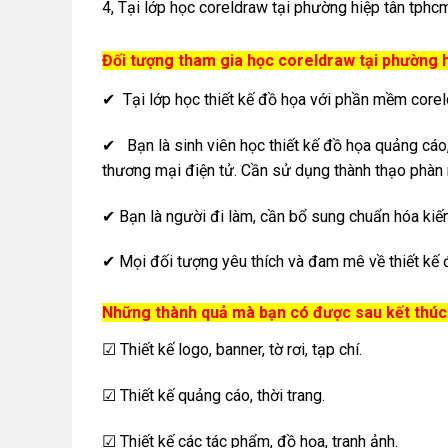
4, Tại lớp học coreldraw tại phường hiệp tân tphc
Đối tượng tham gia học coreldraw tại phường 
✔ Tại lớp học thiết kế đồ họa với phần mềm corel
✔ Bạn là sinh viên học thiết kế đồ họa quảng cáo, i
thương mại điện tử. Cần sử dụng thành thạo phàn 
✔ Bạn là người đi làm, cần bổ sung chuẩn hóa kiến 
✔ Mọi đối tượng yêu thích và đam mê về thiết kế 
Những thành quả mà bạn có được sau kết thúc 
☑ Thiết kế logo, banner, tờ rơi, tạp chí.
☑ Thiết kế quảng cáo, thời trang.
☑ Thiết kế các tác phẩm, đồ họa, tranh ảnh.