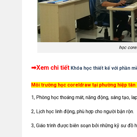
học core
➡Xem chi tiết
Khóa học thiết kế với phần 
Môi trường học coreldraw tại phường hiệp tân
1, Phòng học thoáng mát, năng động, sáng tạo, la
2, Lịch học linh động, phù hợp cho người bận rộn.
3, Giáo trình được biên soạn bởi những kỹ sư đồ h