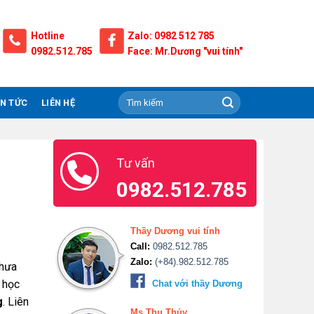
Hotline
Zalo: 0982 512 785
0982.512.785
Face: Mr.Dương "vui tính"
IN TỨC
LIÊN HỆ
Tư vấn
0982.512.785
Thầy Dương vui tính
Call:
0982.512.785
Zalo:
(+84).982.512.785
chưa
 học
Chat với thầy Dương
g
. Liên
Ms.Thu Thủy