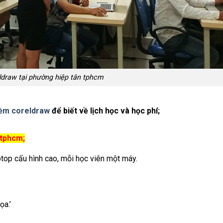
ldraw tại phường hiệp tân tphcm
mềm coreldraw
để biết về lịch học và học phí;
 tphcm;
ptop cấu hình cao, mỗi học viên một máy.
ọa.’