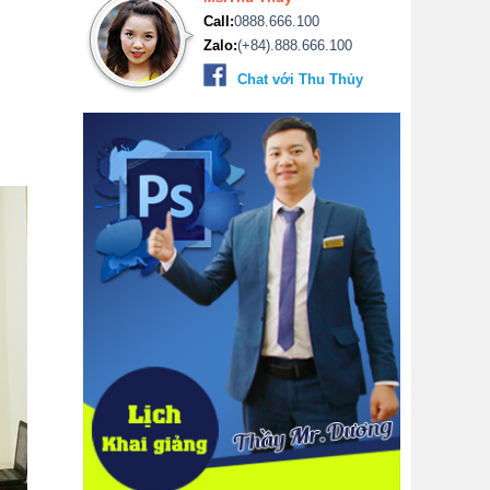
Call:
0888.666.100
Zalo:
(+84).888.666.100
Chat với Thu Thủy