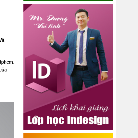
Và
 tphcm.
 của