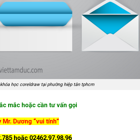
khóa học coreldraw tại phường hiệp tân tphcm
ắc mắc hoặc cần tư vấn gọi
 Mr. Dương “vui tính”
.785 hoặc 02462.97.98.96