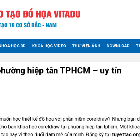
KHÓA HỌC 3D
KHÓA HỌC VIDEO
THƯ VIỆN ẢNH
DOWNLOAD
T
phường hiệp tân TPHCM – uy tín
 muốn học thiết kế đồ họa với phần mềm coreldraw? Nhưng bạn 
 cho bạn khóa học coreldraw tại phường hiệp tân tphcm. Một khóa
 tạo hay vì theo đuổi đam mê của mình. Đăng ký tại
tuyettac.or