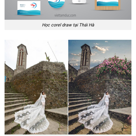
Học illustrator tại Thái Hà
>>> Các bạn hãy nhanh tay đăng ký
khóa học illustrator tại
Thái Hà
để nhận được những ưu đãi, khuyến mại, và có
những sản phẩm của riêng mình.