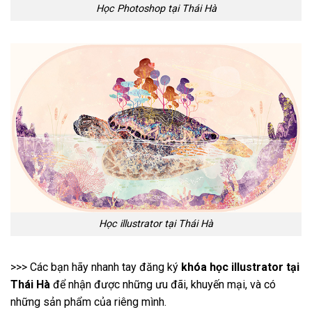
Xem thêm:
Lớp học corel draw tại Trung Hòa
Post Views:
4
Học illustrator tại phường
Học coreldraw tại phường
hiệp tân tphcm – tuyettac.org
hiệp tân TPHCM – uy tín