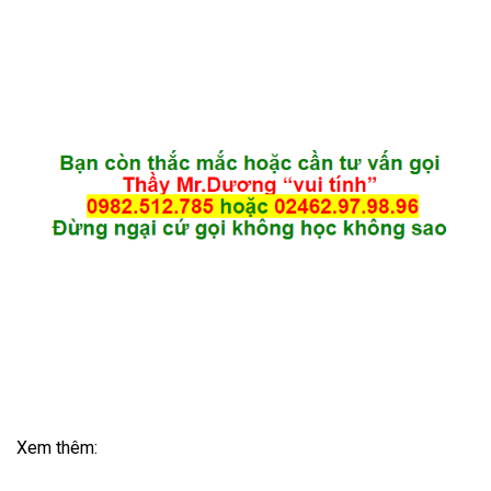
Tư vấn
0982.512.785
Thầy Dương vui tính
Call:
0982.512.785
Zalo:
(+84).982.512.785
Chat với thầy Dương
Ms.Thu Thủy
Call:
0888.666.100
Zalo:
(+84).888.666.100
Chat với Thu Thủy