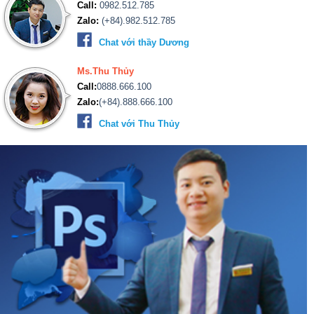
Call:
0982.512.785
Zalo:
(+84).982.512.785
Chat với thầy Dương
Ms.Thu Thủy
Call:
0888.666.100
Zalo:
(+84).888.666.100
Chat với Thu Thủy