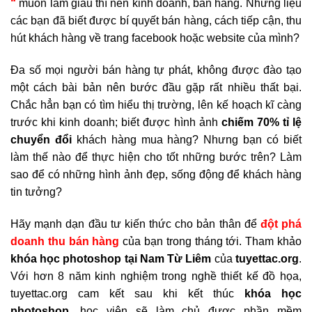
“
muốn làm giàu thì nên kinh doanh, bán hàng. Nhưng liệu
các bạn đã biết được bí quyết bán hàng, cách tiếp cận, thu
hút khách hàng về trang facebook hoặc website của mình?
Đa số mọi người bán hàng tự phát, không được đào tạo
một cách bài bản nên bước đầu gặp rất nhiều thất bại.
Chắc hẳn bạn có tìm hiểu thị trường, lên kế hoạch kĩ càng
trước khi kinh doanh; biết được hình ảnh
chiếm 70% tỉ lệ
chuyển đổi
khách hàng mua hàng? Nhưng bạn có biết
làm thế nào để thực hiện cho tốt những bước trên? Làm
sao để có những hình ảnh đẹp, sống động để khách hàng
tin tưởng?
Hãy mạnh dạn đầu tư kiến thức cho bản thân để
đột phá
doanh thu bán hàng
của bạn trong tháng tới. Tham khảo
khóa học photoshop tại Nam Từ Liêm
của
tuyettac.org
.
Với hơn 8 năm kinh nghiệm trong nghề thiết kế đồ họa,
tuyettac.org cam kết sau khi kết thúc
khóa học
photoshop
, học viên sẽ làm chủ được phần mềm