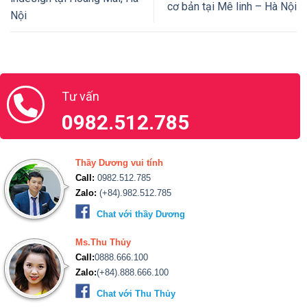
cơ bản tại Mê linh – Hà Nội
Nội
Tư vấn
0982.512.785
Thầy Dương vui tính
Call:
0982.512.785
Zalo:
(+84).982.512.785
Chat với thầy Dương
Ms.Thu Thủy
Call:
0888.666.100
Zalo:
(+84).888.666.100
Chat với Thu Thủy