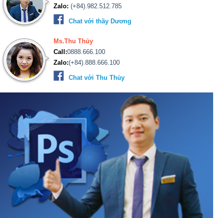
Zalo:
(+84).982.512.785
Chat với thầy Dương
Ms.Thu Thủy
Call:
0888.666.100
Zalo:
(+84).888.666.100
Chat với Thu Thủy