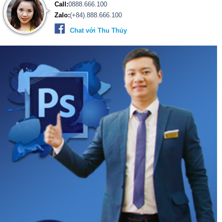
Call:
0888.666.100
Zalo:
(+84).888.666.100
Chat với Thu Thủy