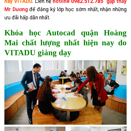
nay
VITADU
.
Liên hệ
hotline
0982.512.785
gặp thầy
Mr Dương
để đăng ký lớp học sớm nhất, nhận những
ưu đãi hấp dẫn nhất.
Khóa học Autocad quận Hoàng
Mai chất lượng nhất hiện nay do
VITADU giảng dạy