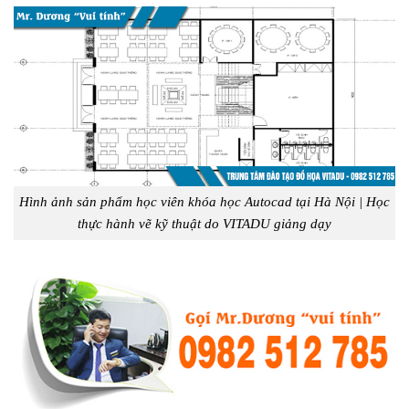
Hình ảnh sản phẩm học viên khóa học Autocad tại Hà Nội | Học
thực hành vẽ kỹ thuật do VITADU giảng dạy