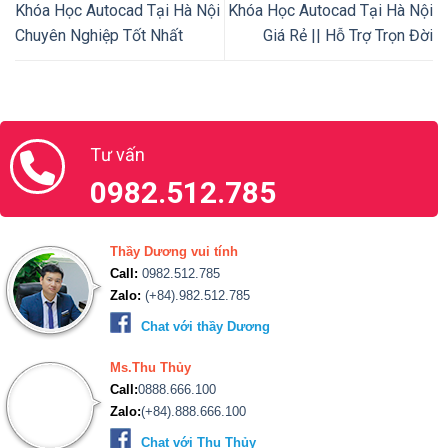
Khóa Học Autocad Tại Hà Nội
Khóa Học Autocad Tại Hà Nội
Chuyên Nghiệp Tốt Nhất
Giá Rẻ || Hỗ Trợ Trọn Đời
Tư vấn
0982.512.785
Thầy Dương vui tính
Call:
0982.512.785
Zalo:
(+84).982.512.785
Chat với thầy Dương
Ms.Thu Thủy
Call:
0888.666.100
Zalo:
(+84).888.666.100
Chat với Thu Thủy