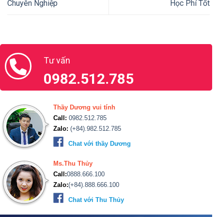
Chuyên Nghiệp
Học Phí Tốt
Tư vấn
0982.512.785
Thầy Dương vui tính
Call:
0982.512.785
Zalo:
(+84).982.512.785
Chat với thầy Dương
Ms.Thu Thủy
Call:
0888.666.100
Zalo:
(+84).888.666.100
Chat với Thu Thủy