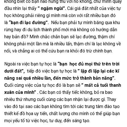
không biết có bạn nào hứng thú với nó không, chứ mình quay
đầu nhìn lại thấy
” ngậm ngùi”.
Cái giá đắt nhất của việc tự
học không phải riêng gì mình mà còn với rất nhiều bạn đó
là
“bạn đi lạc đường”.
Nếu bạn phải tự mình băng qua khu
rừng hay đi du lịch thành phố mới mà không có hướng dẫn
hay bản đồ? Mình chắc chắn bạn sẽ lạc đường, thậm chí
không phải một lần mà là nhiều lấn, thậm chí là lạc không về
nổi, và chẳng ai có thể cứu bạn ra khỏi đó trừ chính bạn.
Ngoài ra việc bạn tự học là
“bạn học đủ mọi thứ trên trời
dưới đất”,
tiếp đó việc bạn tự học là
” lặp đi lặp lại các kĩ
năng sai quá nhiều lần, đến mức trở thành bản năng”.
C
uối cùng việc của tự học đó là bạn sẽ
” mất cả tuổi thanh
xuân của mình” .
Các bạn có thấy tiếc không, bỏ ra bao
nhiêu thứ nhưng cuối cùng các bạn nhận lại được gì. Thay
vào đó tại sao các bạn không tìm tới các trung tâm đào tạo
thiết kế đồ họa uy tiến, chất lượng cho mình có thể giúp bạn
mọi yếu tố từ việc học, tư duy, đến sáng tạo.