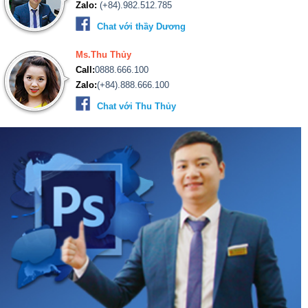
Zalo:
(+84).982.512.785
Chat với thầy Dương
Ms.Thu Thủy
Call:
0888.666.100
Zalo:
(+84).888.666.100
Chat với Thu Thủy