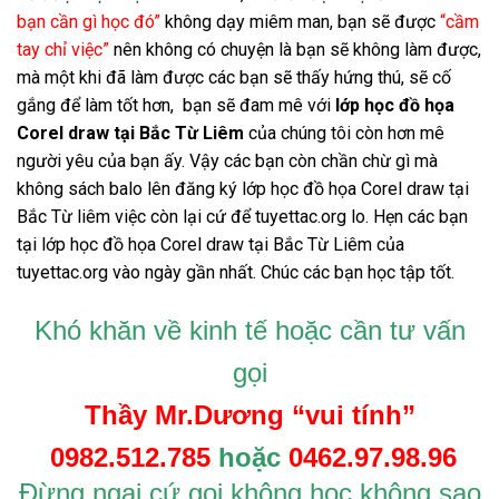
bạn cần gì học đó”
không dạy miêm man, bạn sẽ được
“cầm
tay chỉ việc”
nên không có chuyện là bạn sẽ không làm được,
mà một khi đã làm được các bạn sẽ thấy hứng thú, sẽ cố
gắng để làm tốt hơn, bạn sẽ đam mê với
lớp học đồ họa
Corel draw tại Bắc Từ Liêm
của chúng tôi còn hơn mê
người yêu của bạn ấy. Vậy các bạn còn chần chừ gì mà
không sách balo lên đăng ký lớp học đồ họa Corel draw tại
Bắc Từ liêm việc còn lại cứ để tuyettac.org lo. Hẹn các bạn
tại lớp học đồ họa Corel draw tại Bắc Từ Liêm của
tuyettac.org vào ngày gần nhất. Chúc các bạn học tập tốt.
Khó khăn v
ề
kinh t
ế
ho
ặ
c c
ầ
n t
ư
v
ấ
n
g
ọi
Th
ầy
Mr.D
ươ
ng “vui tính”
0982.512.785
ho
ặ
c
0462.97.98.96
Đ
ừng ngại cứ gọi không học không sao