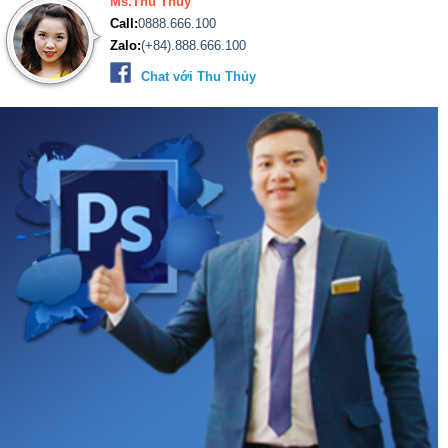
Ms.Thu Thủy
Call:
0888.666.100
Zalo:
(+84).888.666.100
Chat với Thu Thủy