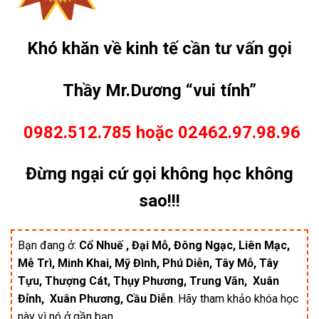
Khó khăn về kinh tế cần tư vấn gọi
Thầy Mr.Dương “vui
tính
”
0982.512.785 hoặc 02462.97.98.96
Đừng ngại cứ gọi không học không
sao!!!
Bạn đang ở:
Cổ Nhuế , Đại Mỗ, Đông Ngạc, Liên Mạc,
Mễ Trì, Minh Khai, Mỹ Đình, Phú Diễn, Tây Mỗ, Tây
Tựu, Thượng Cát, Thụy Phương, Trung Văn, Xuân
Đỉnh, Xuân Phương, Cầu Diễn
. Hãy tham khảo khóa học
này vì nó ở gần bạn.