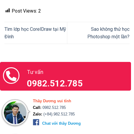
Tìm lớp học CorelDraw tại Mỹ
Sao không thử học
Đình
Photoshop một lần?
Tư vấn
0982.512.785
Thầy Dương vui tính
Call:
0982.512.785
Zalo:
(+84).982.512.785
Chat với thầy Dương
Ms.Thu Thủy
Call:
0888.666.100
Zalo:
(+84).888.666.100
Chat với Thu Thủy