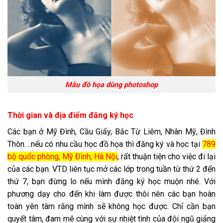
Mẫu đồ họa dùng photoshop
Thời gian và địa điểm đăng ký học
Các bạn ở Mỹ Đình, Cầu Giấy, Bắc Từ Liêm, Nhân Mỹ, Đình
Thôn….nếu có nhu cầu học đồ họa thì đăng ký và học tại
789
bộ quốc phòng, Mỹ Đình, Hà Nội
, rất thuận tiện cho việc đi lại
của các bạn. VTD liên tục mở các lớp trong tuần từ thứ 2 đến
thứ 7, bạn đừng lo nếu mình đăng ký học muộn nhé. Với
phương dạy cho đến khi làm được thôi nên các bạn hoàn
toàn yên tâm rằng mình sẽ không học được. Chỉ cần bạn
quyết tâm, đam mê cùng với sự nhiệt tình của đội ngũ giảng